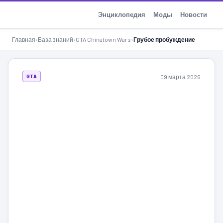
GTA-Action.ru
Энциклопедия
Моды
Новости
Главная
›
База знаний
›
GTA Chinatown Wars
›
Грубое пробуждение
09 марта 2026
GTA