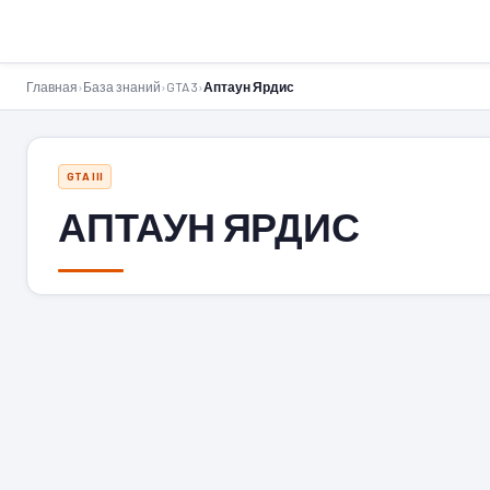
GTA-Action.ru
Главная
›
База знаний
›
GTA 3
›
Аптаун Ярдис
GTA III
АПТАУН ЯРДИС