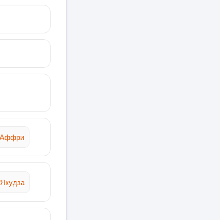
кАффри
Якудза