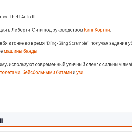
nd Theft Auto III.
ющая в Либерти-Сити под руководством
Кинг Кортни
.
бя в гонке во время “Bling-Bling Scramble”, получая задание у
ые
машины банды
.
рму, используют современный уличный сленг с сильным яма
толетами
,
бейсбольными битами
и
узи
.
I