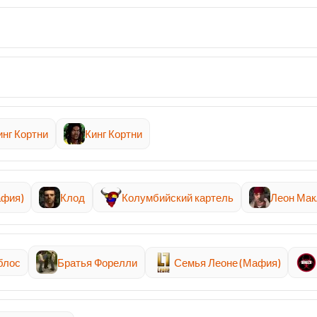
инг Кортни
Кинг Кортни
афия)
Клод
Колумбийский картель
Леон Ма
блос
Братья Форелли
Семья Леоне (Мафия)