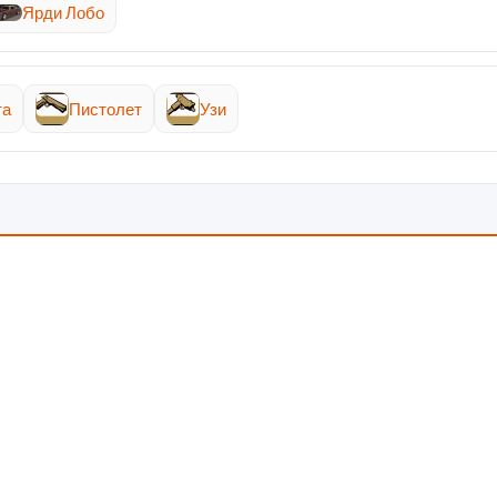
Ярди Лобо
та
Пистолет
Узи