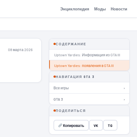
Энциклопедия
Моды
Новости
СОДЕРЖАНИЕ
08 марта 2026
Uptown Yardies: Информация из GTA III
Uptown Yardies: появления в GTA III
НАВИГАЦИЯ GTA 3
Все игры
›
GTA 3
›
ПОДЕЛИТЬСЯ
Копировать
VK
TG