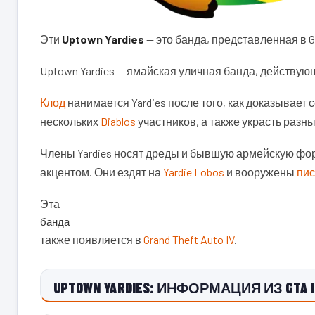
Эти
Uptown Yardies
— это банда, представленная в Gra
Uptown Yardies — ямайская уличная банда, действу
Клод
нанимается Yardies после того, как доказывает се
нескольких
Diablos
участников, а также украсть разн
Члены Yardies носят дреды и бывшую армейскую фо
акцентом. Они ездят на
Yardie Lobos
и вооружены
пис
Эта
банда
также появляется в
Grand Theft Auto IV
.
UPTOWN YARDIES: ИНФОРМАЦИЯ ИЗ GTA II