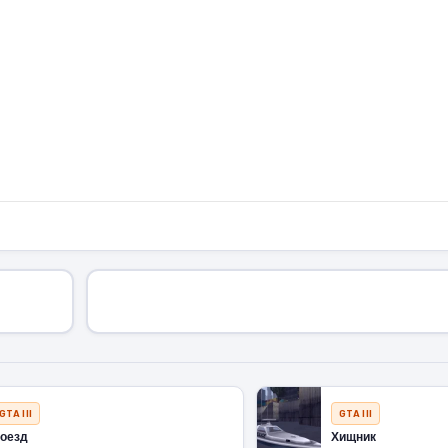
GTA III
GTA III
оезд
Хищник