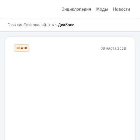
GTA-Action.ru
Энциклопедия
Моды
Новости
Главная
›
База знаний
›
GTA 3
›
Диаблос
08 марта 2026
GTA III