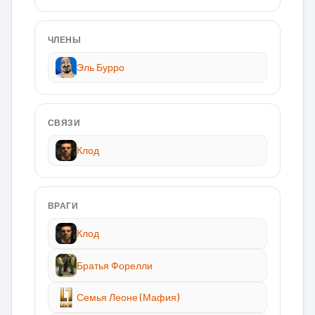
ЧЛЕНЫ
Эль Бурро
СВЯЗИ
Клод
ВРАГИ
Клод
Братья Форелли
Семья Леоне (Мафия)