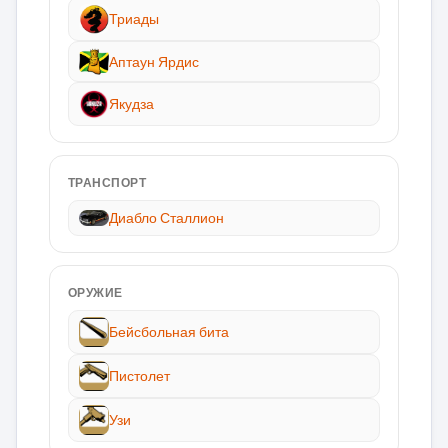
Триады
Аптаун Ярдис
Якудза
ТРАНСПОРТ
Диабло Сталлион
ОРУЖИЕ
Бейсбольная бита
Пистолет
Узи