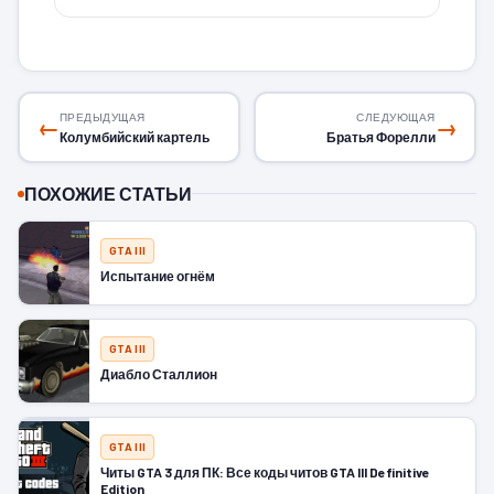
ПРЕДЫДУЩАЯ
СЛЕДУЮЩАЯ
←
→
Колумбийский картель
Братья Форелли
ПОХОЖИЕ СТАТЬИ
GTA III
Испытание огнём
GTA III
Диабло Сталлион
GTA III
Читы GTA 3 для ПК: Все коды читов GTA III Definitive
Edition