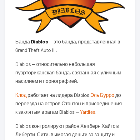
Банда
Diablos
— это банда, представленная в
Grand Theft Auto III.
Diablos — относительно небольшая
пуэрториканская банда, связанная с уличным
насилием и порнографией.
Клод
работает на лидера Diablos
Эль Бурро
до
переезда на остров Стонтон и присоединения
к заклятым врагам Diablos —
Yardies
.
Diablos контролируют район Хепберн Хайтс в
Либерти-Сити, вымогая деньги за защиту и