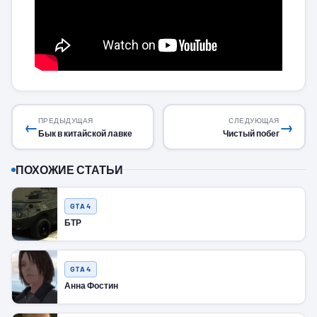
ПРЕДЫДУЩАЯ
СЛЕДУЮЩАЯ
←
→
Бык в китайской лавке
Чистый побег
ПОХОЖИЕ СТАТЬИ
GTA 4
БТР
GTA 4
Анна Фостин