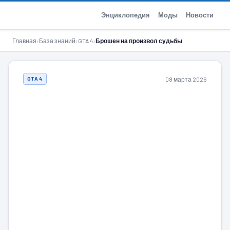
GTA-Action.ru
Энциклопедия
Моды
Новости
Главная
›
База знаний
›
GTA 4
›
Брошен на произвол судьбы
08 марта 2026
GTA 4