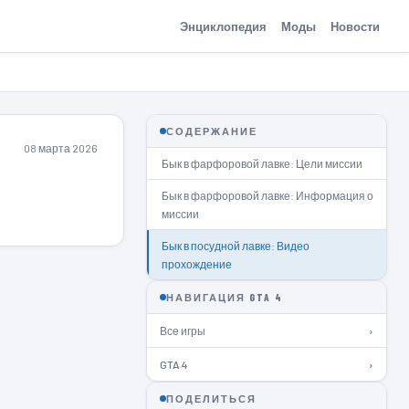
Энциклопедия
Моды
Новости
СОДЕРЖАНИЕ
08 марта 2026
Бык в фарфоровой лавке: Цели миссии
Бык в фарфоровой лавке: Информация о
миссии
Бык в посудной лавке: Видео
прохождение
НАВИГАЦИЯ GTA 4
Все игры
›
GTA 4
›
ПОДЕЛИТЬСЯ