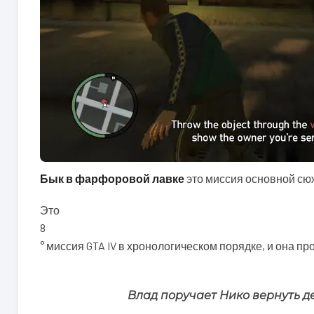
Бык в фарфоровой лавке
это миссия основной сюже
Это
8
° миссия GTA IV в хронологическом порядке, и она пр
Влад поручает Нико вернуть д