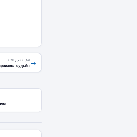
СЛЕДУЮЩАЯ
→
произвол судьбы
цикл