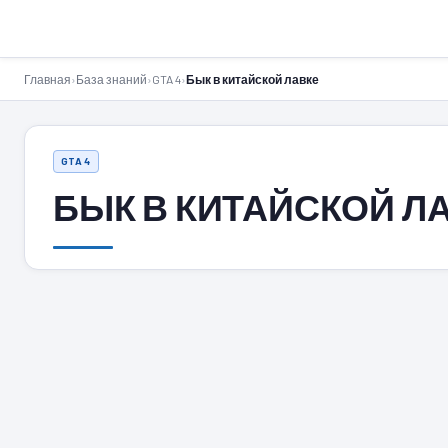
GTA-Action.ru
Главная
›
База знаний
›
GTA 4
›
Бык в китайской лавке
GTA 4
БЫК В КИТАЙСКОЙ Л