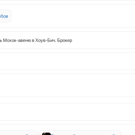
ебов
ь Мохок-авеню в Хоув-Бич, Брокер