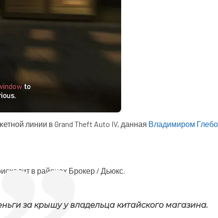
тной линии в Grand Theft Auto IV, данная
Владимиром Глеб
оисходит в районах Брокер / Дьюкс.
еньги за крышу у владельца китайского магазина.