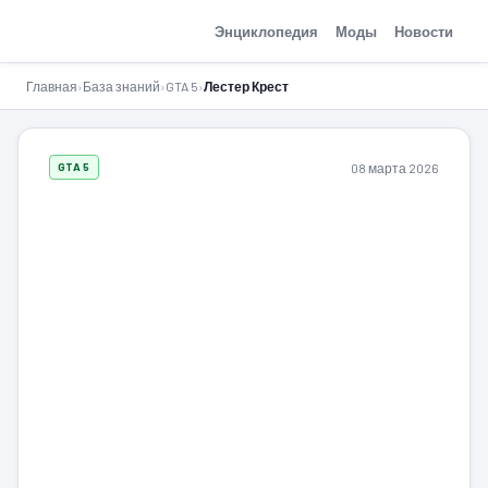
GTA-Action.ru
Энциклопедия
Моды
Новости
Главная
›
База знаний
›
GTA 5
›
Лестер Крест
08 марта 2026
GTA 5