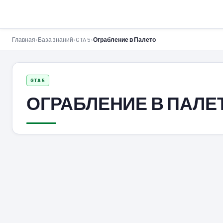
GTA-Action.ru
Главная
›
База знаний
›
GTA 5
›
Ограбление в Палето
GTA 5
ОГРАБЛЕНИЕ В ПАЛЕ