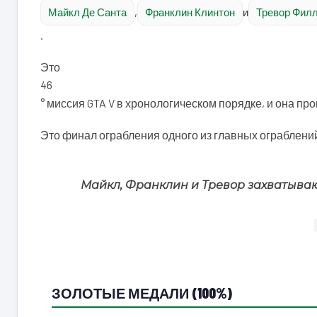
Майкл Де Санта
,
Франклин Клинтон
и
Тревор Фил
.
Это
46
° миссия GTA V в хронологическом порядке, и она про
Это финал ограбления одного из главных ограблени
Майкл, Франклин и Тревор захватыва
ЗОЛОТЫЕ МЕДАЛИ (100%)