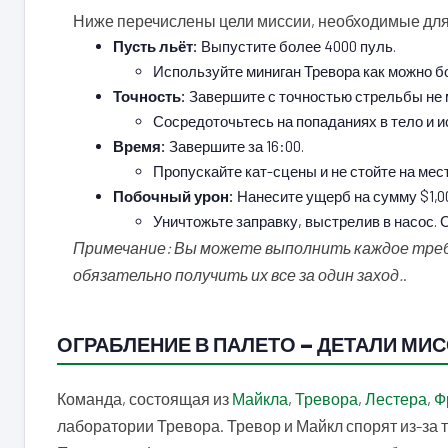
Ниже перечислены цели миссии, необходимые для
Пусть льёт:
Выпустите более 4000 пуль.
Используйте миниган Тревора как можно б
Точность:
Завершите с точностью стрельбы не 
Сосредоточьтесь на попаданиях в тело и 
Время:
Завершите за 16:00.
Пропускайте кат-сцены и не стойте на мес
Побочный урон:
Нанесите ущерб на сумму $1,00
Уничтожьте заправку, выстрелив в насос. 
Примечание: Вы можете выполнить каждое требо
обязательно получить их все за один заход.
.
ОГРАБЛЕНИЕ В ПАЛЕТО — ДЕТАЛИ МИС
Команда, состоящая из
Майкла
,
Тревора
,
Лестера
,
Ф
лаборатории Тревора. Тревор и Майкл спорят из-за 