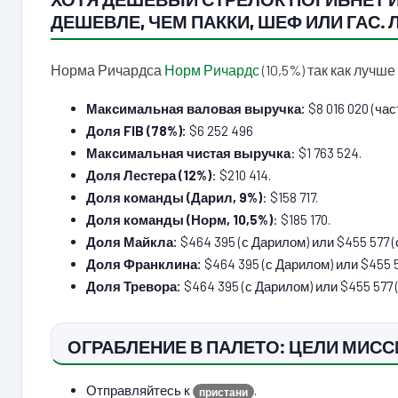
ДЕШЕВЛЕ, ЧЕМ ПАККИ, ШЕФ ИЛИ ГАС.
Норма Ричардса
Норм Ричардс
(10,5%) так как лучш
Максимальная валовая выручка:
$8 016 020 (ча
Доля FIB (78%):
$6 252 496
Максимальная чистая выручка
: $1 763 524.
Доля Лестера (12%)
: $210 414.
Доля команды (Дарил, 9%)
: $158 717.
Доля команды (Норм, 10,5%)
: $185 170.
Доля Майкла:
$464 395 (с Дарилом) или $455 577 (
Доля Франклина:
$464 395 (с Дарилом) или $455 5
Доля Тревора:
$464 395 (с Дарилом) или $455 577 
ОГРАБЛЕНИЕ В ПАЛЕТО: ЦЕЛИ МИСС
Отправляйтесь к
.
пристани