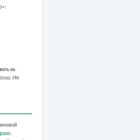
о»:
вать их.
ссии. Не
миновой
разо,