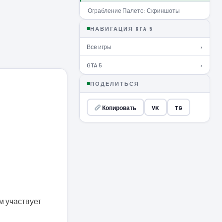
Ограбление Палето: Скриншоты
НАВИГАЦИЯ GTA 5
Все игры
›
GTA 5
›
ПОДЕЛИТЬСЯ
Копировать
VK
TG
ом участвует