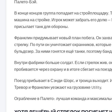
Палето-Бэй.
В конце концов группа попадает на стройплощадку. 
машина на стройке. Игрок может забрать его долю 
присылает танк для обороны.
Франклин придумывает новый план побега. Он захва
стрелку. По пути он уничтожает охранников, которы
бульдозер. За ними гонятся ещё танки, поэтому банда 
Внутри фабрики больше солдат. Если стрелок жив, о
пробивается через охрану и в итоге сбегает на поез
Поезд прибывает в Сэнди-Шорс, и троица выходит. И
Тревор и Франклин уезжают на грузовике Utility.
Ограбление в Палето: лучшая команда и максималь
ХОТЯ ДЕШЁВЫЙ СТРЕЛОК ПОГИБНЕТ И