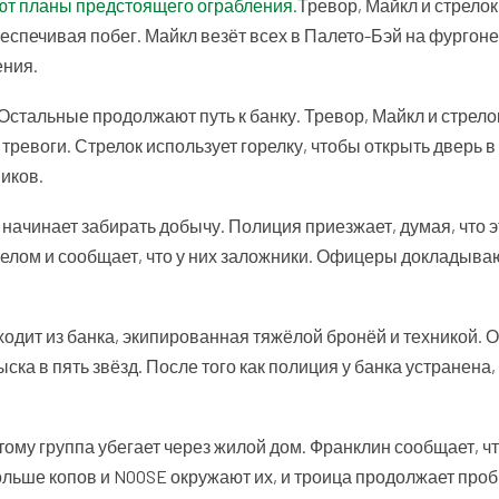
ают планы предстоящего ограбления.
Тревор, Майкл и стрелок
беспечивая побег. Майкл везёт всех в Палето-Бэй на фургоне
ения.
стальные продолжают путь к банку. Тревор, Майкл и стрелок
л тревоги. Стрелок использует горелку, чтобы открыть дверь в
иков.
 начинает забирать добычу. Полиция приезжает, думая, что 
елом и сообщает, что у них заложники. Офицеры докладыва
выходит из банка, экипированная тяжёлой бронёй и техникой.
ка в пять звёзд. После того как полиция у банка устранена,
му группа убегает через жилой дом. Франклин сообщает, ч
ольше копов и NOOSE окружают их, и троица продолжает про