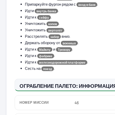
Припаркуйте фургон рядом с
.
вход в банк
Идти
.
внутрь банка
Идти к
.
сейфу
Уничтожить
.
копов
Уничтожить
.
вертолёт
Расстрелять
вниз.
забор
Держать оборону от
.
военных
Идти к
и
.
Майклу
Тревору
Идти к
.
фабрике
Идти к
.
железнодорожной платформе
Сесть на
.
поезд
ОГРАБЛЕНИЕ ПАЛЕТО: ИНФОРМАЦИ
НОМЕР МИССИИ
46