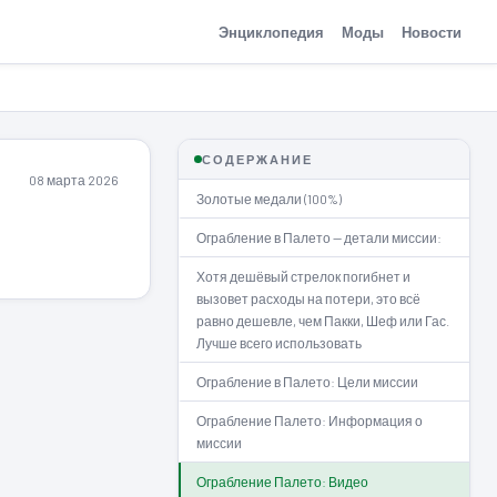
Энциклопедия
Моды
Новости
СОДЕРЖАНИЕ
08 марта 2026
Золотые медали (100%)
Ограбление в Палето — детали миссии:
Хотя дешёвый стрелок погибнет и
вызовет расходы на потери, это всё
равно дешевле, чем Пакки, Шеф или Гас.
Лучше всего использовать
Ограбление в Палето: Цели миссии
Ограбление Палето: Информация о
миссии
Ограбление Палето: Видео