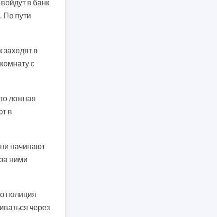
 войдут в банк
. По пути
 заходят в
 комнату с
это ложная
ют в
 Они начинают
 за ними
то полиция
биваться через