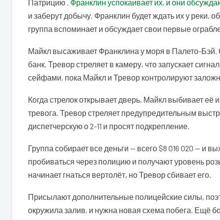
Патрицию
. Франклин успокаивает их, и они обсужд
и заберут добычу. Франклин будет ждать их у реки, о
группа вспоминает и обсуждает свои первые ограбл
Майкл высаживает Франклина у моря в Палето-Бэй. О
банк. Тревор стреляет в камеру, что запускает сигна
сейфами, пока Майкл и Тревор контролируют заложн
Когда стрелок открывает дверь, Майкл выбивает её и
тревога. Тревор стреляет предупредительным выстр
диспетчерскую о 2-11 и просят подкрепление.
Группа собирает все деньги — всего $8 016 020 — и 
пробиваться через полицию и получают уровень розыс
начинает гнаться вертолёт, но Тревор сбивает его.
Присылают дополнительные полицейские силы, поэто
окружила залив, и нужна новая схема побега. Ещё б