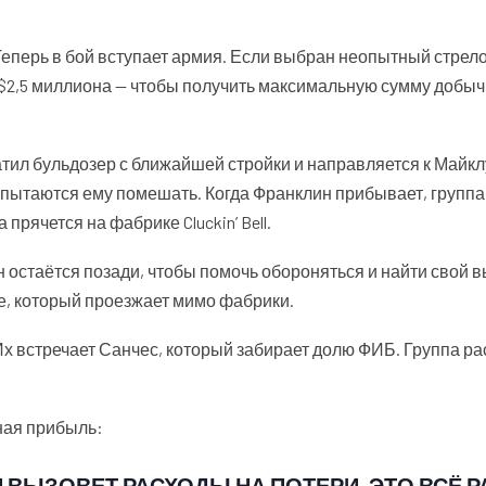
Теперь в бой вступает армия. Если выбран неопытный стрело
— $2,5 миллиона — чтобы получить максимальную сумму добы
тил бульдозер с ближайшей стройки и направляется к Майкл
е пытаются ему помешать. Когда Франклин прибывает, группа
прячется на фабрике Cluckin’ Bell.
н остаётся позади, чтобы помочь обороняться и найти свой 
де, который проезжает мимо фабрики.
х встречает Санчес, который забирает долю ФИБ. Группа ра
ная прибыль:
 ВЫЗОВЕТ РАСХОДЫ НА ПОТЕРИ, ЭТО ВСЁ 