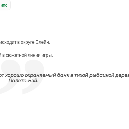
липс
исходит в округе Блейн.
й в сюжетной линии игры.
ют хорошо охраняемый банк в тихой рыбацкой дере
Палето-Бэй.