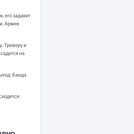
к, его задавит
чи. Армия
у, Тревору и
 садится на
выход. Банда
сходится:
РАВНО