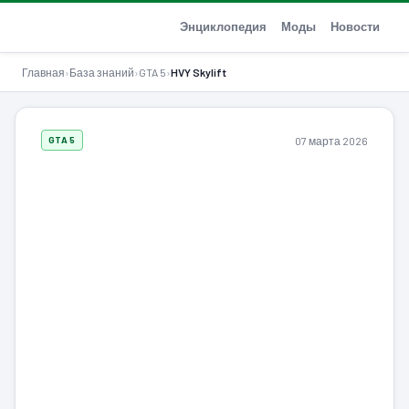
GTA-Action.ru
Энциклопедия
Моды
Новости
Главная
›
База знаний
›
GTA 5
›
HVY Skylift
07 марта 2026
GTA 5