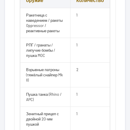
оружие
Количество
Ракетница с
1
наведением / ракеты
Oppressor /
реактивные ракеты
РПГ / гранаты /
1
липучие бомбы /
пушка MOC
Взрывные патроны
2
(тяжёлый снайпер Mk
II)
Пушка танка (Rhino /
1
APC)
Зенитный прицеп с
1
двойной 20-мм
пушкой