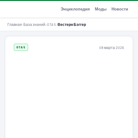
GTA-Action.ru
Энциклопедия
Моды
Новости
Главная
›
База знаний
›
GTA 5
›
Вестерн Бэггер
08 марта 2026
GTA 5