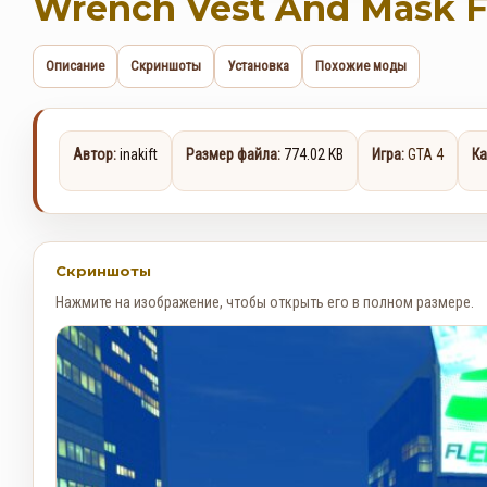
Wrench Vest And Mask F
Описание
Скриншоты
Установка
Похожие моды
Автор:
inakift
Размер файла:
774.02 KB
Игра:
GTA 4
Ка
Скриншоты
Нажмите на изображение, чтобы открыть его в полном размере.