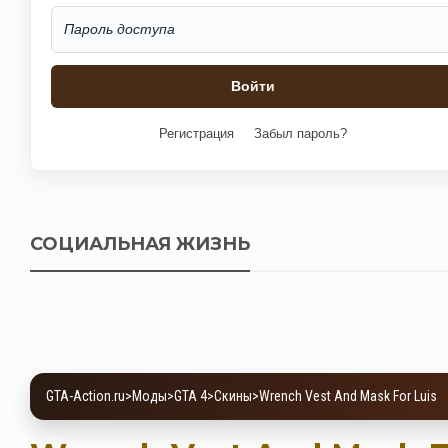
Регистрация
Забыл пароль?
СОЦИАЛЬНАЯ ЖИЗНЬ
GTA-Action.ru
>
Моды
>
GTA 4
>
Скины
>
Wrench Vest And Mask For Luis