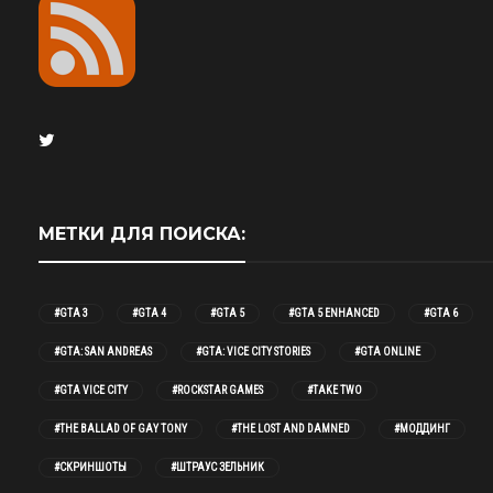
МЕТКИ ДЛЯ ПОИСКА:
#GTA 3
#GTA 4
#GTA 5
#GTA 5 ENHANCED
#GTA 6
#GTA: SAN ANDREAS
#GTA: VICE CITY STORIES
#GTA ONLINE
#GTA VICE CITY
#ROCKSTAR GAMES
#TAKE TWO
#THE BALLAD OF GAY TONY
#THE LOST AND DAMNED
#МОДДИНГ
#СКРИНШОТЫ
#ШТРАУС ЗЕЛЬНИК