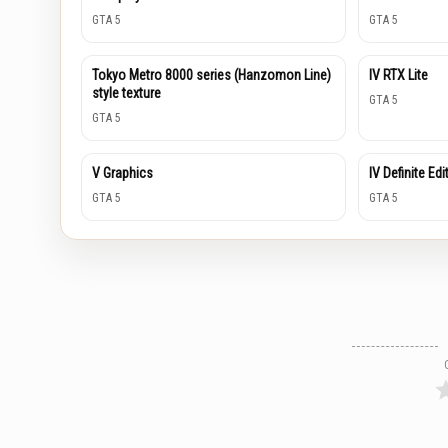
GTA 5
GTA 5
Tokyo Metro 8000 series (Hanzomon Line)
IV RTX Lite
style texture
GTA 5
GTA 5
V Graphics
IV Definite Edi
GTA 5
GTA 5