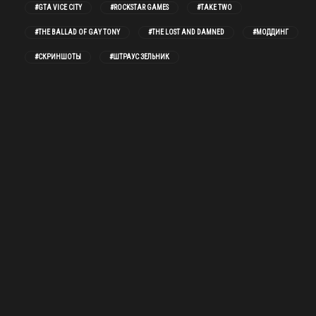
#GTA VICE CITY
#ROCKSTAR GAMES
#TAKE TWO
#THE BALLAD OF GAY TONY
#THE LOST AND DAMNED
#МОДДИНГ
#СКРИНШОТЫ
#ШТРАУС ЗЕЛЬНИК