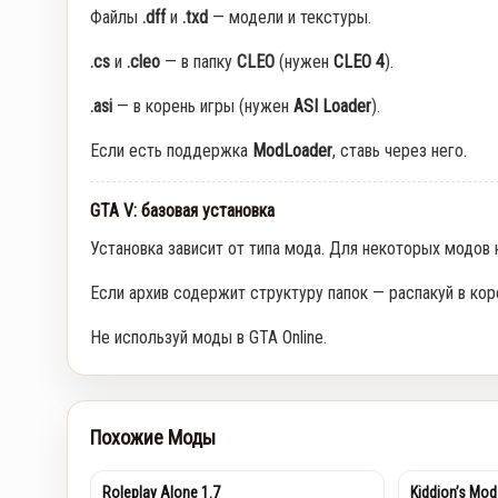
Файлы
.dff
и
.txd
— модели и текстуры.
.cs
и
.cleo
— в папку
CLEO
(нужен
CLEO 4
).
.asi
— в корень игры (нужен
ASI Loader
).
Если есть поддержка
ModLoader
, ставь через него.
GTA V: базовая установка
Установка зависит от типа мода. Для некоторых модов
Если архив содержит структуру папок — распакуй в кор
Не используй моды в GTA Online.
Похожие Моды
Roleplay Alone 1.7
Kiddion’s Mod