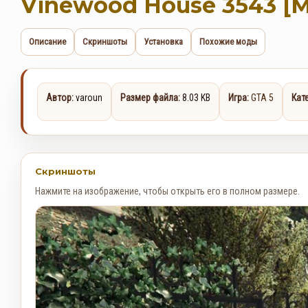
Vinewood House 3543 [
Описание
Скриншоты
Установка
Похожие моды
Автор:
varoun
Размер файла:
8.03 KB
Игра:
GTA 5
Кат
Скриншоты
Нажмите на изображение, чтобы открыть его в полном размере.