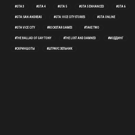
#GTA 3
#GTA 4
#GTA 5
#GTA 5 ENHANCED
#GTA 6
#GTA: SAN ANDREAS
#GTA: VICE CITY STORIES
#GTA ONLINE
#GTA VICE CITY
#ROCKSTAR GAMES
#TAKE TWO
#THE BALLAD OF GAY TONY
#THE LOST AND DAMNED
#МОДДИНГ
#СКРИНШОТЫ
#ШТРАУС ЗЕЛЬНИК