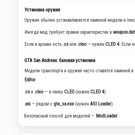
Установка оружия
Оружие обычно устанавливается заменой модели и тек
Иногда мод требует правки характеристик в
weapon.dat
Если в архиве есть
.cs
или
.cleo
— нужен
CLEO 4
. Если 
GTA San Andreas: базовая установка
Модели транспорта и оружия часто ставятся заменой в
Editor
.
.cs
и
.cleo
— в папку
CLEO
(нужен
CLEO 4
).
.asi
— рядом с
gta_sa.exe
(нужен
ASI Loader
).
Безопасный способ для моделей —
ModLoader
.