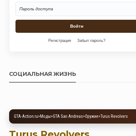
Регистрация
Забыл пароль?
СОЦИАЛЬНАЯ ЖИЗНЬ
GTA-Action.ru
>
Моды
>
GTA San Andreas
>
Оружие
>
Turus Revolvers
Turus Revolvers