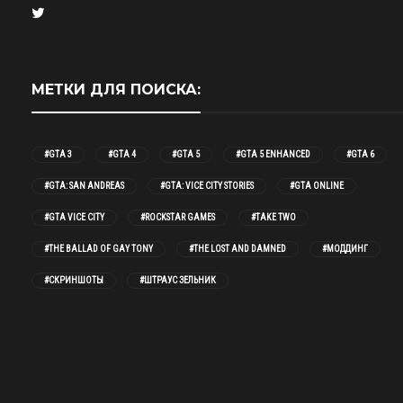
МЕТКИ ДЛЯ ПОИСКА:
#GTA 3
#GTA 4
#GTA 5
#GTA 5 ENHANCED
#GTA 6
#GTA: SAN ANDREAS
#GTA: VICE CITY STORIES
#GTA ONLINE
#GTA VICE CITY
#ROCKSTAR GAMES
#TAKE TWO
#THE BALLAD OF GAY TONY
#THE LOST AND DAMNED
#МОДДИНГ
#СКРИНШОТЫ
#ШТРАУС ЗЕЛЬНИК