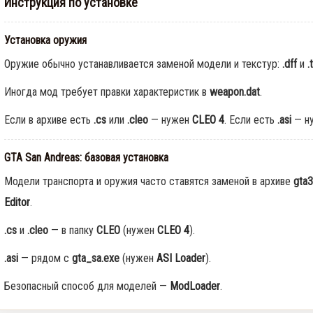
Инструкция по установке
Установка оружия
Оружие обычно устанавливается заменой модели и текстур:
.dff
и
.
Иногда мод требует правки характеристик в
weapon.dat
.
Если в архиве есть
.cs
или
.cleo
— нужен
CLEO 4
. Если есть
.asi
— н
GTA San Andreas: базовая установка
Модели транспорта и оружия часто ставятся заменой в архиве
gta3
Editor
.
.cs
и
.cleo
— в папку
CLEO
(нужен
CLEO 4
).
.asi
— рядом с
gta_sa.exe
(нужен
ASI Loader
).
Безопасный способ для моделей —
ModLoader
.