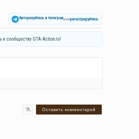
Авторизуйтесь в телеграм
или
регистрируйтесь
ь к сообществу GTA-Action.ru!
я*
ail*