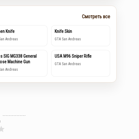
Смотреть все
hen Knife
Knife Skin
San Andreas
GTA San Andreas
s SIG MG338 General
USA M96 Sniper Rifle
ose Machine Gun
GTA San Andreas
San Andreas
л