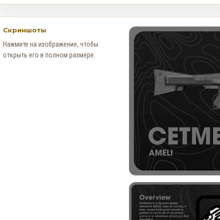
Скриншоты
Нажмите на изображение, чтобы
открыть его в полном размере.
Как получить редкий
номерной знак LS Pounders в
GTA Online на этой неделе
0
133