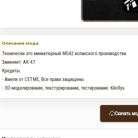
GTA Online: Неделя события
Cayo Summer Special — 30
июля по 5 августа
0
632
Описание мода
Rockstar прекращает
поддержку игр на
Технически это миниатюрный MG42 испанского производства. 

устройствах с iOS 16 и ниже
Заменяет: АК-47.

0
102
Кредиты:

- Амели от CETME, Все права защищены.

- 3D-моделирование, текстурирование, тестирование: KiloRyu
Скачать мо