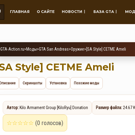
ГЛАВНАЯ
О САЙТЕ
НОВОСТИ
БАЗА GTA
МОД
GTA-Action.ru
>
Моды
>
GTA San Andreas
>
Оружие
>
[SA Style] CETME Ameli
[SA Style] CETME Ameli
Описание
Скриншоты
Установка
Похожие моды
Автор:
Kilo Armament Group [KiloRyu] Donation
Размер файла:
24.67 
☆
☆
☆
☆
☆
(0 голосов)