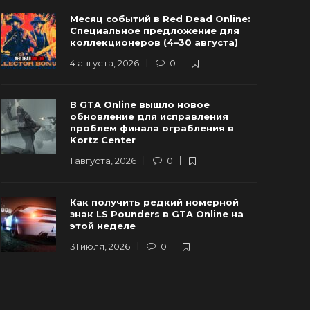
Разработчики GTA 6 провели важную
Предзаказ
Месяц событий в Red Dead Online:
стречу с руководством Rockstar
а выручка
Специальное предложение для
Games
превысить
коллекционеров (4–30 августа)
2 июля, 2026
0
183
16 июля, 2026
4 августа, 2026
0
В GTA Online вышло новое
обновление для исправления
проблем финала ограбления в
Kortz Center
1 августа, 2026
0
Как получить редкий номерной
знак LS Pounders в GTA Online на
этой неделе
31 июля, 2026
0