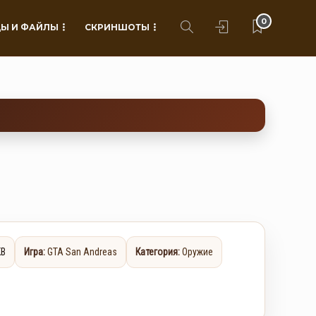
0
Ы И ФАЙЛЫ
СКРИНШОТЫ
KB
Игра:
GTA San Andreas
Категория:
Оружие