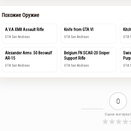
Похожие Оружие
A.V.A XM8 Assault Rifle
Knife from GTA VI
Kitc
GTA San Andreas
GTA San Andreas
GTA 
Alexander Arms .50 Beowulf
Belgium FN SCAR-20 Sniper
Swis
AR-15
Support Rifle
Purp
GTA San Andreas
GTA San Andreas
GTA 
0
Оцени материа