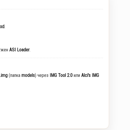
txd
.
ужен
ASI Loader
.
.img
(папка
models
) через
IMG Tool 2.0
или
Alci's IMG