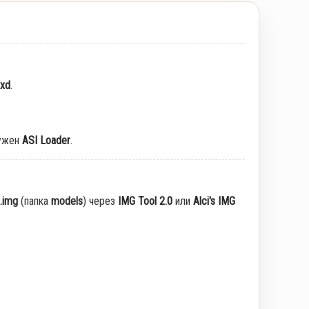
txd
.
ужен
ASI Loader
.
.img
(папка
models
) через
IMG Tool 2.0
или
Alci's IMG