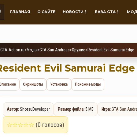
ГЛАВНАЯ
О САЙТЕ
НОВОСТИ
БАЗА GTA
МОД
GTA-Action.ru
>
Моды
>
GTA San Andreas
>
Оружие
>
Resident Evil Samurai Edge
Resident Evil Samurai Edge
Описание
Скриншоты
Установка
Похожие моды
Автор:
ShotsuDeveloper
Размер файла:
5 MB
Игра:
GTA San Andr
☆
☆
☆
☆
☆
(0 голосов)