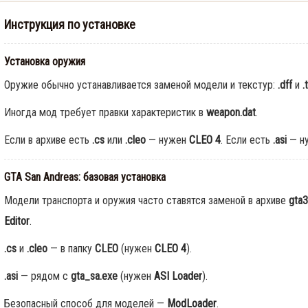
Инструкция по установке
Установка оружия
Оружие обычно устанавливается заменой модели и текстур:
.dff
и
.
Иногда мод требует правки характеристик в
weapon.dat
.
Если в архиве есть
.cs
или
.cleo
— нужен
CLEO 4
. Если есть
.asi
— н
GTA San Andreas: базовая установка
Модели транспорта и оружия часто ставятся заменой в архиве
gta3
Editor
.
.cs
и
.cleo
— в папку
CLEO
(нужен
CLEO 4
).
.asi
— рядом с
gta_sa.exe
(нужен
ASI Loader
).
Безопасный способ для моделей —
ModLoader
.