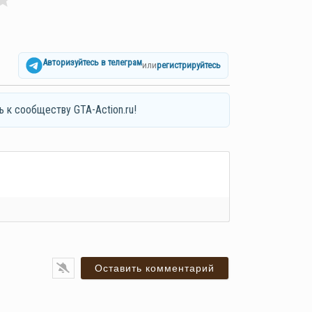
Авторизуйтесь в телеграм
или
регистрируйтесь
ь к сообществу GTA-Action.ru!
я*
ail*