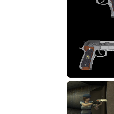
Rockstar и Netflix представят
новый трейлер геймплея GTA
6 первыми
0
35
Недельное событие GTA
Online: Летний ограбление (6–
12 августа)
0
366