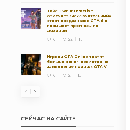
Take-Two Interactive
отмечает «исключительный»
старт предзаказов GTA 6 и
повышает прогнозы по
доходам
0
22
Игроки GTA Online тратят
больше денег, несмотря на
замедление продаж GTA V
0
21
СЕЙЧАС НА САЙТЕ