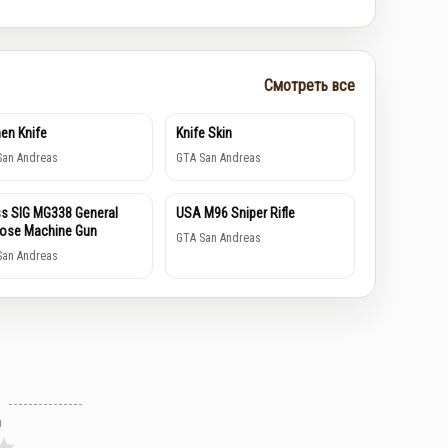
Смотреть все
hen Knife
Knife Skin
San Andreas
GTA San Andreas
s SIG MG338 General
USA M96 Sniper Rifle
ose Machine Gun
GTA San Andreas
San Andreas
л