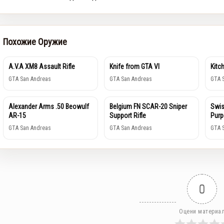
Похожие Оружие
A.V.A XM8 Assault Rifle
Knife from GTA VI
Kitc
GTA San Andreas
GTA San Andreas
GTA 
Alexander Arms .50 Beowulf
Belgium FN SCAR-20 Sniper
Swis
AR-15
Support Rifle
Purp
GTA San Andreas
GTA San Andreas
GTA 
0
Оцени материа