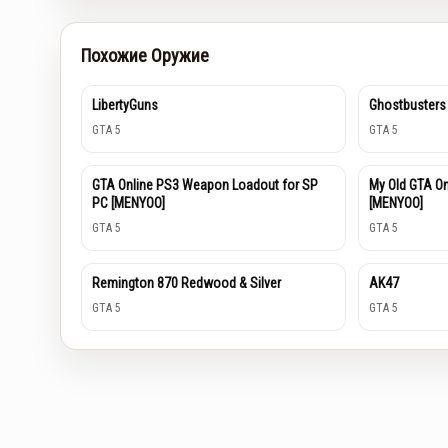
Похожие Оружие
LibertyGuns
Ghostbusters
GTA 5
GTA 5
GTA Online PS3 Weapon Loadout for SP
My Old GTA O
PC [MENYOO]
[MENYOO]
GTA 5
GTA 5
Remington 870 Redwood & Silver
AK47
GTA 5
GTA 5