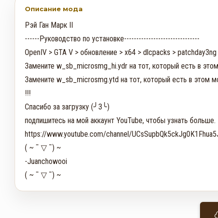
Описание мода
Рэй Ган Марк II

------Руководство по установке-------------------------------

OpenIV > GTA V > обновление > x64 > dlcpacks > patchday3ng >
Замените w_sb_microsmg_hi.ydr на тот, который есть в этом
Замените w_sb_microsmg.ytd на тот, который есть в этом мо
!!! 

Спасибо за загрузку (╯3╰)

подпишитесь на мой аккаунт YouTube, чтобы узнать больше.

https://www.youtube.com/channel/UCsSupbQk5ckJg0K1Fhua5J
( ~ ¯ ▽ ¯) ~

-Juanchowooi

( ~ ¯ ▽ ¯) ~