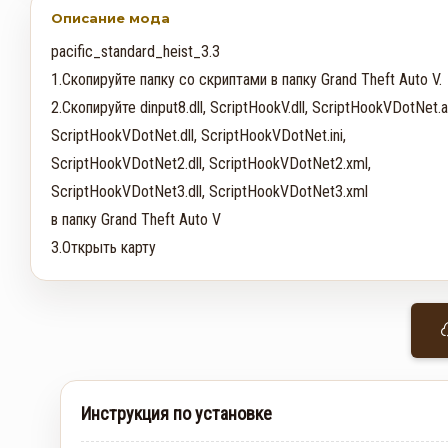
Описание мода
pacific_standard_heist_3.3

1.Скопируйте папку со скриптами в папку Grand Theft Auto V.

2.Скопируйте dinput8.dll, ScriptHookV.dll, ScriptHookVDotNet.as
ScriptHookVDotNet.dll, ScriptHookVDotNet.ini,

ScriptHookVDotNet2.dll, ScriptHookVDotNet2.xml,

ScriptHookVDotNet3.dll, ScriptHookVDotNet3.xml

в папку Grand Theft Auto V

3.Открыть карту
Инструкция по установке