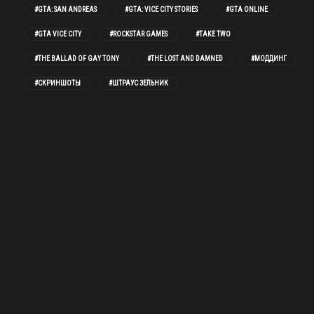
#GTA: SAN ANDREAS
#GTA: VICE CITY STORIES
#GTA ONLINE
#GTA VICE CITY
#ROCKSTAR GAMES
#TAKE TWO
#THE BALLAD OF GAY TONY
#THE LOST AND DAMNED
#МОДДИНГ
#СКРИНШОТЫ
#ШТРАУС ЗЕЛЬНИК