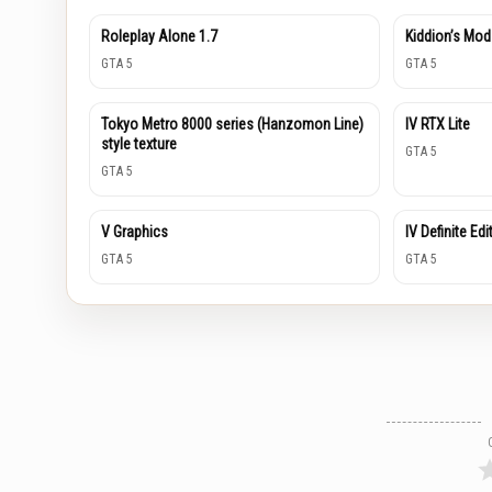
Roleplay Alone 1.7
Kiddion’s Mod
GTA 5
GTA 5
Tokyo Metro 8000 series (Hanzomon Line)
IV RTX Lite
style texture
GTA 5
GTA 5
V Graphics
IV Definite Edi
GTA 5
GTA 5