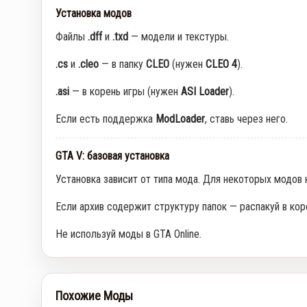
Установка модов
Файлы
.dff
и
.txd
— модели и текстуры.
.cs
и
.cleo
— в папку
CLEO
(нужен
CLEO 4
).
.asi
— в корень игры (нужен
ASI Loader
).
Если есть поддержка
ModLoader
, ставь через него.
GTA V: базовая установка
Установка зависит от типа мода. Для некоторых модов
Если архив содержит структуру папок — распакуй в кор
Не используй моды в GTA Online.
Похожие Моды