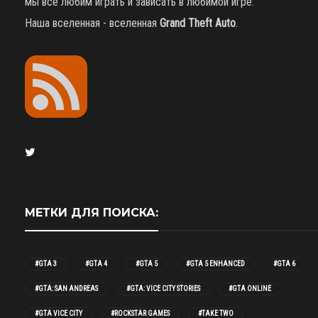
мы все любим играть и зависать в любимой игре.
Наша вселенная - вселенная
Grand Theft Auto
.
МЕТКИ ДЛЯ ПОИСКА:
#GTA 3
#GTA 4
#GTA 5
#GTA 5 ENHANCED
#GTA 6
#GTA: SAN ANDREAS
#GTA: VICE CITY STORIES
#GTA ONLINE
#GTA VICE CITY
#ROCKSTAR GAMES
#TAKE TWO