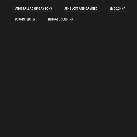
#THE BALLAD OF GAY TONY
#THE LOST AND DAMNED
#МОДДИНГ
#СКРИНШОТЫ
#ШТРАУС ЗЕЛЬНИК