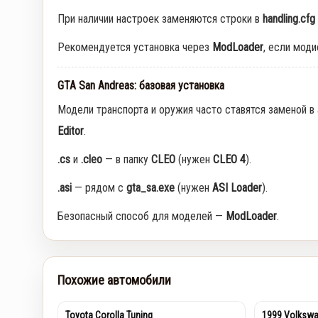
При наличии настроек заменяются строки в
handling.cfg
Рекомендуется установка через
ModLoader
, если мод
GTA San Andreas: базовая установка
Модели транспорта и оружия часто ставятся заменой в
Editor
.
.cs
и
.cleo
— в папку
CLEO
(нужен
CLEO 4
).
.asi
— рядом с
gta_sa.exe
(нужен
ASI Loader
).
Безопасный способ для моделей —
ModLoader
.
Похожие автомобили
Toyota Corolla Tuning
1999 Volkswa