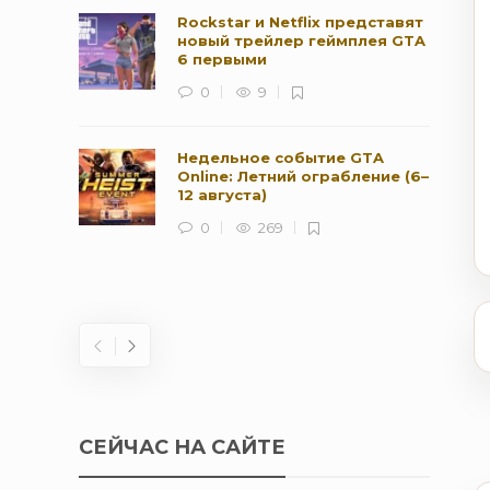
Rockstar и Netflix представят
новый трейлер геймплея GTA
6 первыми
0
9
Недельное событие GTA
Online: Летний ограбление (6–
12 августа)
0
269
СЕЙЧАС НА САЙТЕ