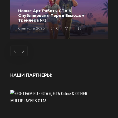
Новые Арт-Работы GTA 6
Опубликованы Перед Выходом
R
Трейлера №3
6 августа, 2026
0
11
6
НАШИ ПАРТНЁРЫ: