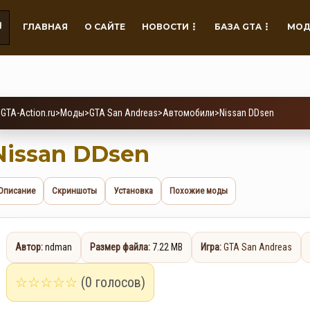
ГЛАВНАЯ
О САЙТЕ
НОВОСТИ
БАЗА GTA
МОД
GTA-Action.ru
>
Моды
>
GTA San Andreas
>
Автомобили
>
Nissan DDsen
Nissan DDsen
Описание
Скриншоты
Установка
Похожие моды
Автор:
ndman
Размер файла:
7.22 MB
Игра:
GTA San Andreas
☆
☆
☆
☆
☆
(0 голосов)