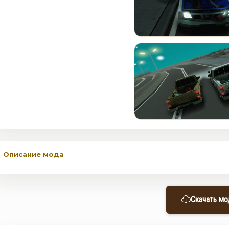
В GTA Online вышло новое
обновление для исправления
проблем финала ограбления
в Kortz Center
0
184
Как получить редкий
номерной знак LS Pounders в
GTA Online на этой неделе
0
133
Описание мода
Скачать мо