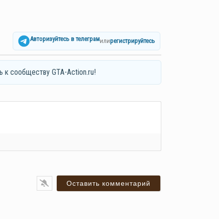
Авторизуйтесь в телеграм
или
регистрируйтесь
ь к сообществу GTA-Action.ru!
я*
ail*