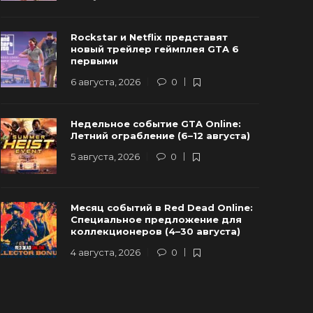
Rockstar и Netflix представят
ockstar и Netflix представят новый
Инсайдер:
новый трейлер геймплея GTA 6
трейлер геймплея GTA 6 первыми
нового о G
первыми
 августа, 2026
0
9
29 июля, 202
6 августа, 2026
0
Недельное событие GTA Online:
Летний ограбление (6–12 августа)
5 августа, 2026
0
Месяц событий в Red Dead Online:
Специальное предложение для
коллекционеров (4–30 августа)
4 августа, 2026
0