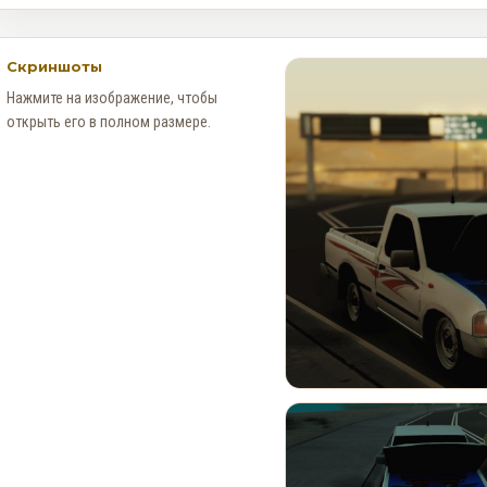
Скриншоты
Нажмите на изображение, чтобы
открыть его в полном размере.
Месяц событий в Red Dead
Online: Специальное
предложение для
коллекционеров (4–30
августа)
0
118