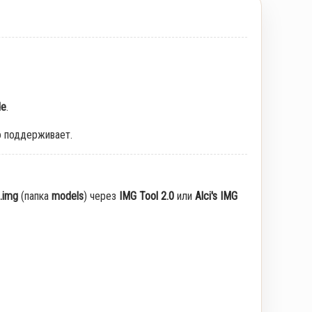
de
.
о поддерживает.
.img
(папка
models
) через
IMG Tool 2.0
или
Alci's IMG