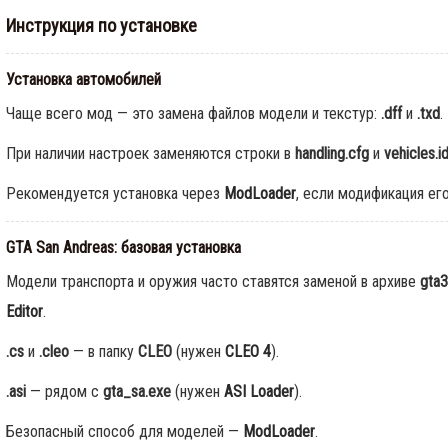
Инструкция по установке
Установка автомобилей
Чаще всего мод — это замена файлов модели и текстур:
.dff
и
.txd
.
При наличии настроек заменяются строки в
handling.cfg
и
vehicles.i
Рекомендуется установка через
ModLoader
, если модификация ег
GTA San Andreas: базовая установка
Модели транспорта и оружия часто ставятся заменой в архиве
gta3
Editor
.
.cs
и
.cleo
— в папку
CLEO
(нужен
CLEO 4
).
.asi
— рядом с
gta_sa.exe
(нужен
ASI Loader
).
Безопасный способ для моделей —
ModLoader
.