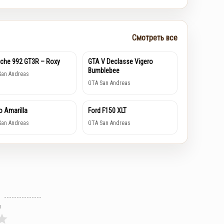
Смотреть все
che 992 GT3R – Roxy
GTA V Declasse Vigero
Bumblebee
San Andreas
GTA San Andreas
o Amarilla
Ford F150 XLT
San Andreas
GTA San Andreas
л