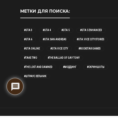
МЕТКИ ДЛЯ ПОИСКА:
#GTA 3
#GTA 4
#GTA 5
#GTA 5 ENHANCED
#GTA 6
#GTA: SAN ANDREAS
#GTA: VICE CITY STORIES
#GTA ONLINE
#GTA VICE CITY
#ROCKSTAR GAMES
#TAKE TWO
#THE BALLAD OF GAY TONY
#THE LOST AND DAMNED
#МОДДИНГ
#СКРИНШОТЫ
#ШТРАУС ЗЕЛЬНИК