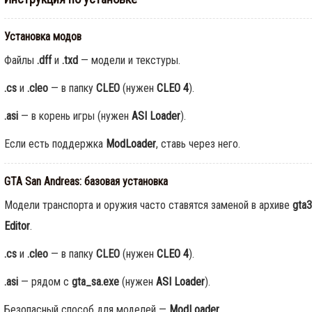
GTA Online: Неделя события
Cayo Summer Special — 30
Установка модов
июля по 5 августа
0
628
Файлы
.dff
и
.txd
— модели и текстуры.
.cs
и
.cleo
— в папку
CLEO
(нужен
CLEO 4
).
Rockstar прекращает
поддержку игр на
.asi
— в корень игры (нужен
ASI Loader
).
устройствах с iOS 16 и ниже
Если есть поддержка
ModLoader
, ставь через него.
0
102
GTA San Andreas: базовая установка
Модели транспорта и оружия часто ставятся заменой в архиве
gta3
Editor
.
.cs
и
.cleo
— в папку
CLEO
(нужен
CLEO 4
).
.asi
— рядом с
gta_sa.exe
(нужен
ASI Loader
).
Безопасный способ для моделей —
ModLoader
.