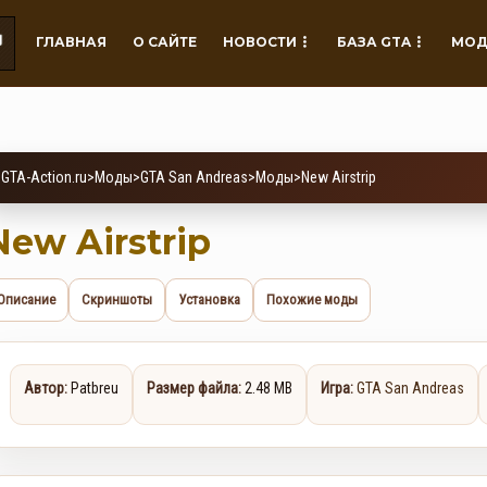
ГЛАВНАЯ
О САЙТЕ
НОВОСТИ
БАЗА GTA
МОД
GTA-Action.ru
>
Моды
>
GTA San Andreas
>
Моды
>
New Airstrip
New Airstrip
Описание
Скриншоты
Установка
Похожие моды
Автор:
Patbreu
Размер файла:
2.48 MB
Игра:
GTA San Andreas