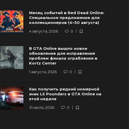
Разработчики GTA 6 провели важную
Предзаказ
Месяц событий в Red Dead Online:
стречу с руководством Rockstar
а выручка
Специальное предложение для
Games
превысить
коллекционеров (4–30 августа)
2 июля, 2026
0
181
16 июля, 2026
4 августа, 2026
0
В GTA Online вышло новое
обновление для исправления
проблем финала ограбления в
Kortz Center
1 августа, 2026
0
Как получить редкий номерной
знак LS Pounders в GTA Online на
этой неделе
31 июля, 2026
0