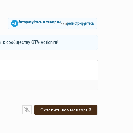
Авторизуйтесь в телеграм
или
регистрируйтесь
ь к сообществу GTA-Action.ru!
я*
ail*