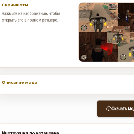
Скриншоты
Нажмите на изображение, чтобы
открыть его в полном размере.
Описание мода
Как получить редкий
номерной знак LS Pounders в
Скачать мо
GTA Online на этой неделе
0
129
Инструкция по установке