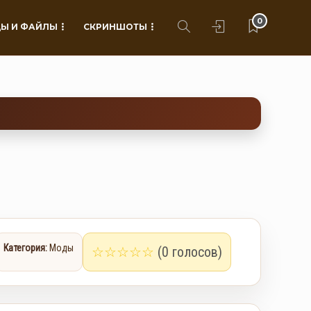
0
Ы И ФАЙЛЫ
СКРИНШОТЫ
Категория:
Моды
☆
☆
☆
☆
☆
(0 голосов)