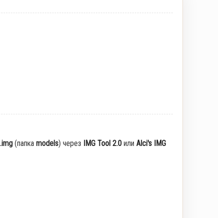
.img
(папка
models
) через
IMG Tool 2.0
или
Alci's IMG