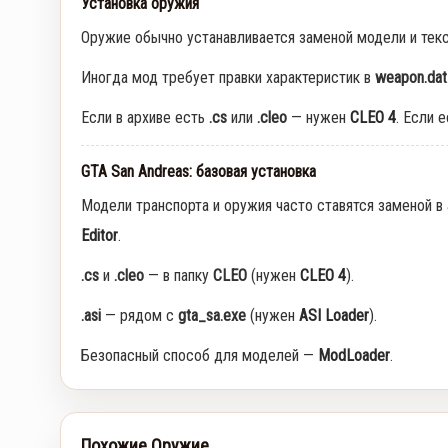
Установка оружия
Оружие обычно устанавливается заменой модели и тек
Иногда мод требует правки характеристик в
weapon.dat
Если в архиве есть
.cs
или
.cleo
— нужен
CLEO 4
. Если 
GTA San Andreas: базовая установка
Модели транспорта и оружия часто ставятся заменой в
Editor
.
.cs
и
.cleo
— в папку
CLEO
(нужен
CLEO 4
).
.asi
— рядом с
gta_sa.exe
(нужен
ASI Loader
).
Безопасный способ для моделей —
ModLoader
.
Похожие Оружие