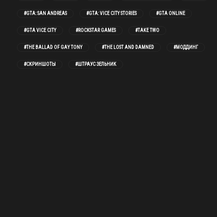
#GTA: SAN ANDREAS
#GTA: VICE CITY STORIES
#GTA ONLINE
#GTA VICE CITY
#ROCKSTAR GAMES
#TAKE TWO
#THE BALLAD OF GAY TONY
#THE LOST AND DAMNED
#МОДДИНГ
#СКРИНШОТЫ
#ШТРАУС ЗЕЛЬНИК