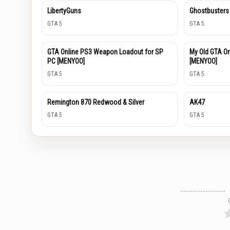
LibertyGuns
Ghostbusters
GTA 5
GTA 5
GTA Online PS3 Weapon Loadout for SP
My Old GTA O
PC [MENYOO]
[MENYOO]
GTA 5
GTA 5
Remington 870 Redwood & Silver
AK47
GTA 5
GTA 5