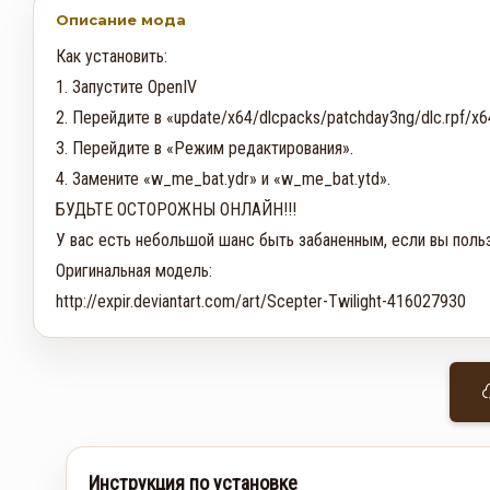
Описание мода
Как установить:

1. Запустите OpenIV

2. Перейдите в «update/x64/dlcpacks/patchday3ng/dlc.rpf/x
3. Перейдите в «Режим редактирования».

4. Замените «w_me_bat.ydr» и «w_me_bat.ytd».

БУДЬТЕ ОСТОРОЖНЫ ОНЛАЙН!!!

У вас есть небольшой шанс быть забаненным, если вы польз
Оригинальная модель:

http://expir.deviantart.com/art/Scepter-Twilight-416027930
Инструкция по установке