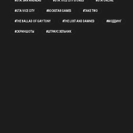
#GTA: SAN ANDREAS
#GTA: VICE CITY STORIES
#GTA ONLINE
#GTA VICE CITY
#ROCKSTAR GAMES
#TAKE TWO
#THE BALLAD OF GAY TONY
#THE LOST AND DAMNED
#МОДДИНГ
#СКРИНШОТЫ
#ШТРАУС ЗЕЛЬНИК