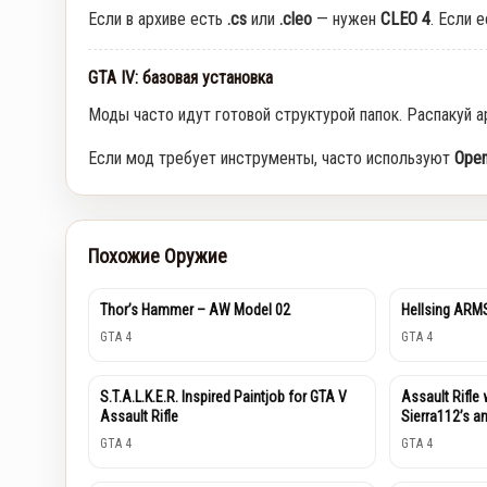
Если в архиве есть
.cs
или
.cleo
— нужен
CLEO 4
. Если 
GTA IV: базовая установка
Моды часто идут готовой структурой папок. Распакуй а
Если мод требует инструменты, часто используют
Open
Похожие Оружие
Thor’s Hammer – AW Model 02
Hellsing ARMS
GTA 4
GTA 4
S.T.A.L.K.E.R. Inspired Paintjob for GTA V
Assault Rifle 
Assault Rifle
Sierra112’s 
GTA 4
GTA 4