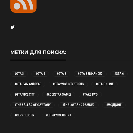
МЕТКИ ДЛЯ ПОИСКА:
#GTA 3
#GTA 4
#GTA 5
#GTA 5 ENHANCED
#GTA 6
#GTA: SAN ANDREAS
#GTA: VICE CITY STORIES
#GTA ONLINE
#GTA VICE CITY
#ROCKSTAR GAMES
#TAKE TWO
#THE BALLAD OF GAY TONY
#THE LOST AND DAMNED
#МОДДИНГ
#СКРИНШОТЫ
#ШТРАУС ЗЕЛЬНИК