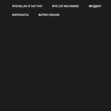
#THE BALLAD OF GAY TONY
#THE LOST AND DAMNED
#МОДДИНГ
#СКРИНШОТЫ
#ШТРАУС ЗЕЛЬНИК