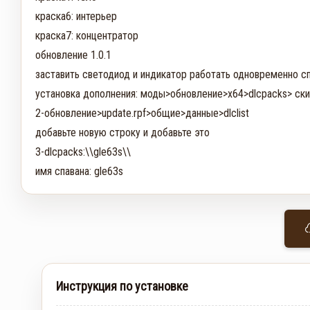
краска6: интерьер

краска7: концентратор

обновление 1.0.1

заставить светодиод и индикатор работать одновременно сп
установка дополнения: моды>обновление>x64>dlcpacks> скин
2-обновление>update.rpf>общие>данные>dlclist

добавьте новую строку и добавьте это

3-dlcpacks:\\gle63s\\

имя спавана: gle63s
Инструкция по установке