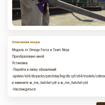
Описание мода
Модель от Omega Force и Team Ninja.

Преобразовано мной

Установка:

-Перейти в папку обновлений

-update/x64/dlcpacks/patchday3ng/dlc.rpf/x64/models/cdima
и замените w_me_hatchet.ydr и w_me_hatchet.ytd

-Наслаждаться