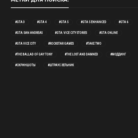
#GTA 3
#GTA 4
#GTA 5
#GTA 5 ENHANCED
#GTA 6
#GTA: SAN ANDREAS
#GTA: VICE CITY STORIES
#GTA ONLINE
#GTA VICE CITY
#ROCKSTAR GAMES
#TAKE TWO
#THE BALLAD OF GAY TONY
#THE LOST AND DAMNED
#МОДДИНГ
#СКРИНШОТЫ
#ШТРАУС ЗЕЛЬНИК