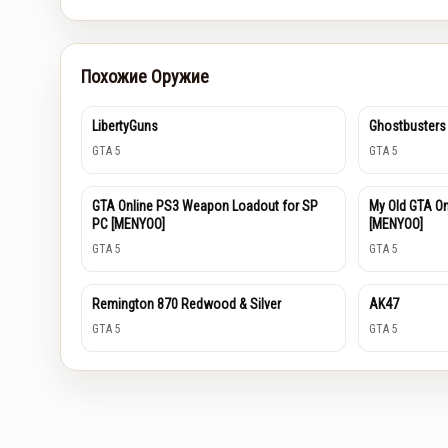
Похожие Оружие
LibertyGuns
Ghostbusters
GTA 5
GTA 5
GTA Online PS3 Weapon Loadout for SP
My Old GTA O
PC [MENYOO]
[MENYOO]
GTA 5
GTA 5
Remington 870 Redwood & Silver
AK47
GTA 5
GTA 5