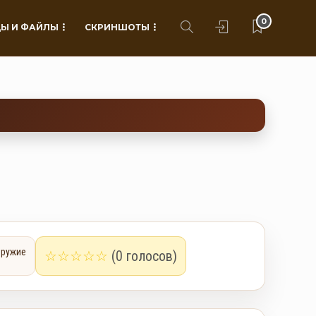
0
Ы И ФАЙЛЫ
СКРИНШОТЫ
Оружие
☆
☆
☆
☆
☆
(0 голосов)