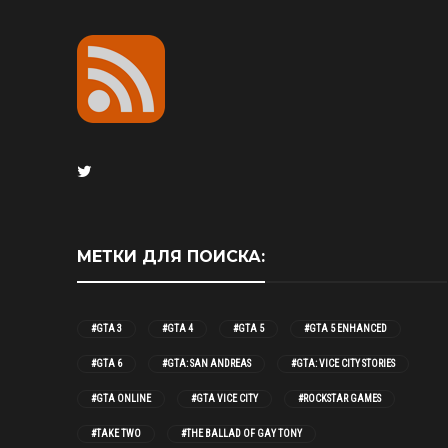
МЕТКИ ДЛЯ ПОИСКА:
#GTA 3
#GTA 4
#GTA 5
#GTA 5 ENHANCED
#GTA 6
#GTA: SAN ANDREAS
#GTA: VICE CITY STORIES
#GTA ONLINE
#GTA VICE CITY
#ROCKSTAR GAMES
#TAKE TWO
#THE BALLAD OF GAY TONY