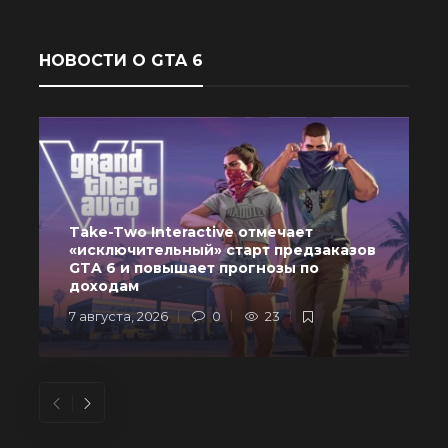
НОВОСТИ О GTA 6
Take-Two Interactive отмечает
«исключительный» старт предзаказов
GTA 6 и повышает прогнозы по
доходам
7 августа, 2026
0
23
6