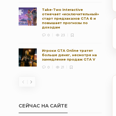
Take-Two Interactive
отмечает «исключительный»
старт предзаказов GTA 6 и
повышает прогнозы по
доходам
0
23
Игроки GTA Online тратят
больше денег, несмотря на
замедление продаж GTA V
0
21
СЕЙЧАС НА САЙТЕ