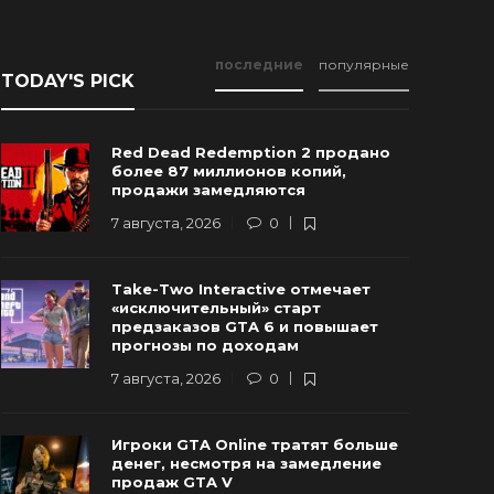
последние
популярные
TODAY'S PICK
Red Dead Redemption 2 продано
более 87 миллионов копий,
продажи замедляются
7 августа, 2026
0
Новые Арт-Работы GTA 6
Take-Two Interactive отмечает
Опубликованы Перед Выходом
Rockstar и
«исключительный» старт
Трейлера №3
трейлер г
предзаказов GTA 6 и повышает
прогнозы по доходам
 августа, 2026
0
90
6 августа, 20
7 августа, 2026
0
Игроки GTA Online тратят больше
денег, несмотря на замедление
продаж GTA V