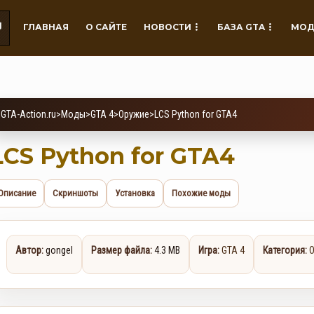
ГЛАВНАЯ
О САЙТЕ
НОВОСТИ
БАЗА GTA
МОД
GTA-Action.ru
>
Моды
>
GTA 4
>
Оружие
>
LCS Python for GTA4
LCS Python for GTA4
Описание
Скриншоты
Установка
Похожие моды
Автор:
gongel
Размер файла:
4.3 MB
Игра:
GTA 4
Категория: