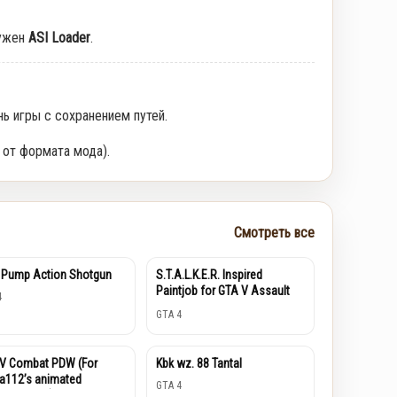
ужен
ASI Loader
.
нь игры с сохранением путей.
 от формата мода).
Смотреть все
 Pump Action Shotgun
S.T.A.L.K.E.R. Inspired
Paintjob for GTA V Assault
4
Rifle
GTA 4
V Combat PDW (For
Kbk wz. 88 Tantal
ra112’s animated
GTA 4
pons pack)