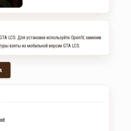
GTA LCS. Для установки используйте OpenIV, заменив 
стуры взяты из мобильной версии GTA LCS.
д
txd
.