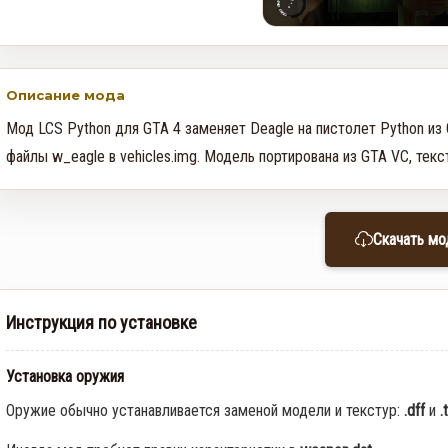
Rockstar и Netflix представят
новый трейлер геймплея GTA
6 первыми
0
35
Описание мода
Мод LCS Python для GTA 4 заменяет Deagle на пистолет Python из 
Недельное событие GTA
файлы w_eagle в vehicles.img. Модель портирована из GTA VC, тек
Online: Летний ограбление (6–
12 августа)
0
366
Скачать мо
Инструкция по установке
Установка оружия
Оружие обычно устанавливается заменой модели и текстур:
.dff
и
.