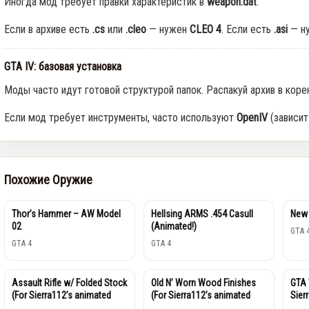
Иногда мод требует правки характеристик в
weapon.dat
.
Если в архиве есть
.cs
или
.cleo
— нужен
CLEO 4
. Если есть
.asi
— н
GTA IV: базовая установка
Моды часто идут готовой структурой папок. Распакуй архив в коре
Если мод требует инструменты, часто используют
OpenIV
(зависит
Похожие Оружие
Thor’s Hammer – AW Model
Hellsing ARMS .454 Casull
New
02
(Animated!)
GTA 
GTA 4
GTA 4
Assault Rifle w/ Folded Stock
Old N’ Worn Wood Finishes
GTA 
(For Sierra112’s animated
(For Sierra112’s animated
Sier
weapons pack)
weapons pack)
wea