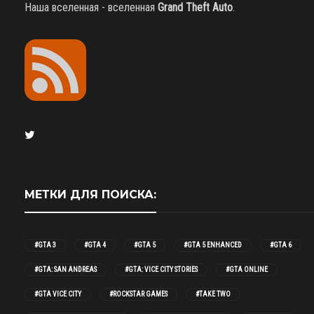
Наша вселенная - вселенная
Grand Theft Auto
.
МЕТКИ ДЛЯ ПОИСКА:
#GTA 3
#GTA 4
#GTA 5
#GTA 5 ENHANCED
#GTA 6
#GTA: SAN ANDREAS
#GTA: VICE CITY STORIES
#GTA ONLINE
#GTA VICE CITY
#ROCKSTAR GAMES
#TAKE TWO