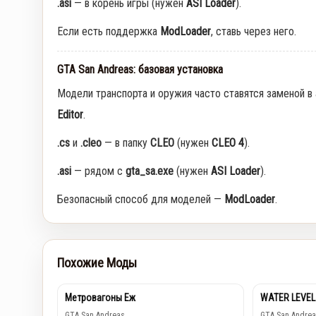
.asi
— в корень игры (нужен
ASI Loader
).
Если есть поддержка
ModLoader
, ставь через него.
GTA San Andreas: базовая установка
Модели транспорта и оружия часто ставятся заменой в
Editor
.
.cs
и
.cleo
— в папку
CLEO
(нужен
CLEO 4
).
.asi
— рядом с
gta_sa.exe
(нужен
ASI Loader
).
Безопасный способ для моделей —
ModLoader
.
Похожие Моды
Метровагоны Еж
WATER LEVEL
GTA San Andreas
GTA San Andrea