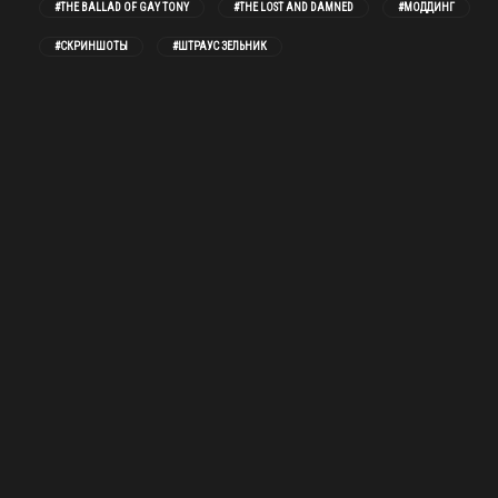
#THE BALLAD OF GAY TONY
#THE LOST AND DAMNED
#МОДДИНГ
#СКРИНШОТЫ
#ШТРАУС ЗЕЛЬНИК