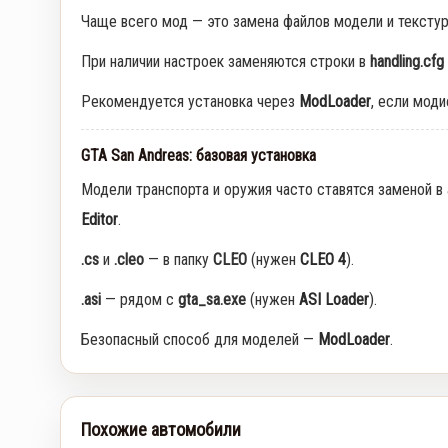
Чаще всего мод — это замена файлов модели и тексту
При наличии настроек заменяются строки в
handling.cfg
Рекомендуется установка через
ModLoader
, если мод
GTA San Andreas: базовая установка
Модели транспорта и оружия часто ставятся заменой в
Editor
.
.cs
и
.cleo
— в папку
CLEO
(нужен
CLEO 4
).
.asi
— рядом с
gta_sa.exe
(нужен
ASI Loader
).
Безопасный способ для моделей —
ModLoader
.
Похожие автомобили