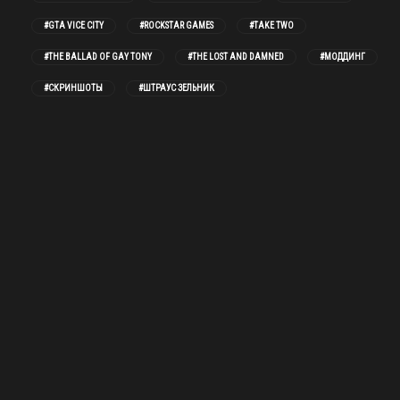
#GTA VICE CITY
#ROCKSTAR GAMES
#TAKE TWO
#THE BALLAD OF GAY TONY
#THE LOST AND DAMNED
#МОДДИНГ
#СКРИНШОТЫ
#ШТРАУС ЗЕЛЬНИК