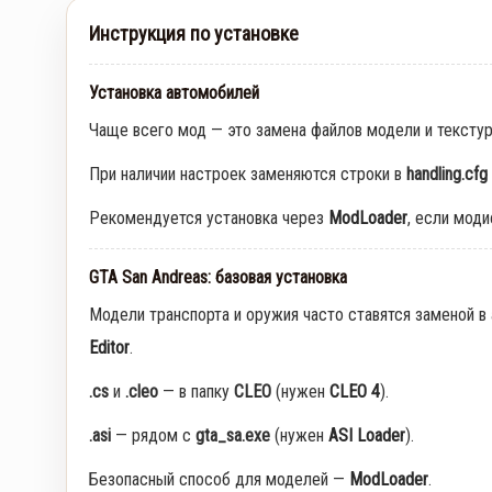
Инструкция по установке
Установка автомобилей
Чаще всего мод — это замена файлов модели и тексту
При наличии настроек заменяются строки в
handling.cfg
Рекомендуется установка через
ModLoader
, если мод
GTA San Andreas: базовая установка
Модели транспорта и оружия часто ставятся заменой в
Editor
.
.cs
и
.cleo
— в папку
CLEO
(нужен
CLEO 4
).
.asi
— рядом с
gta_sa.exe
(нужен
ASI Loader
).
Безопасный способ для моделей —
ModLoader
.