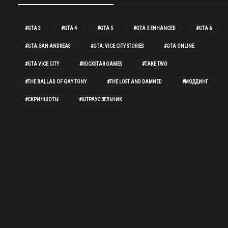
#GTA 3
#GTA 4
#GTA 5
#GTA 5 ENHANCED
#GTA 6
#GTA: SAN ANDREAS
#GTA: VICE CITY STORIES
#GTA ONLINE
#GTA VICE CITY
#ROCKSTAR GAMES
#TAKE TWO
#THE BALLAD OF GAY TONY
#THE LOST AND DAMNED
#МОДДИНГ
#СКРИНШОТЫ
#ШТРАУС ЗЕЛЬНИК