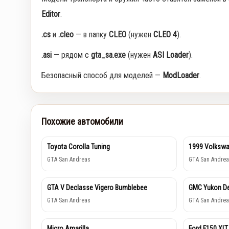
Editor
.
.cs
и
.cleo
— в папку
CLEO
(нужен
CLEO 4
).
.asi
— рядом с
gta_sa.exe
(нужен
ASI Loader
).
Безопасный способ для моделей —
ModLoader
.
Похожие автомобили
Toyota Corolla Tuning
1999 Volkswa
GTA San Andreas
GTA San Andrea
GTA V Declasse Vigero Bumblebee
GMC Yukon De
GTA San Andreas
GTA San Andrea
Micro Amarilla
Ford F150 XLT