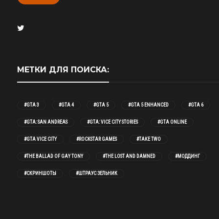
МЕТКИ ДЛЯ ПОИСКА:
#GTA 3
#GTA 4
#GTA 5
#GTA 5 ENHANCED
#GTA 6
#GTA: SAN ANDREAS
#GTA: VICE CITY STORIES
#GTA ONLINE
#GTA VICE CITY
#ROCKSTAR GAMES
#TAKE TWO
#THE BALLAD OF GAY TONY
#THE LOST AND DAMNED
#МОДДИНГ
#СКРИНШОТЫ
#ШТРАУС ЗЕЛЬНИК