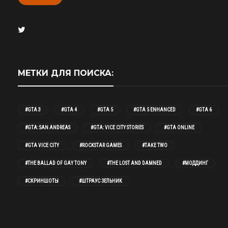
МЕТКИ ДЛЯ ПОИСКА:
#GTA 3
#GTA 4
#GTA 5
#GTA 5 ENHANCED
#GTA 6
#GTA: SAN ANDREAS
#GTA: VICE CITY STORIES
#GTA ONLINE
#GTA VICE CITY
#ROCKSTAR GAMES
#TAKE TWO
#THE BALLAD OF GAY TONY
#THE LOST AND DAMNED
#МОДДИНГ
#СКРИНШОТЫ
#ШТРАУС ЗЕЛЬНИК