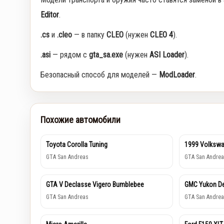
Editor
.
.cs
и
.cleo
— в папку
CLEO
(нужен
CLEO 4
).
.asi
— рядом с
gta_sa.exe
(нужен
ASI Loader
).
Безопасный способ для моделей —
ModLoader
.
Похожие автомобили
Toyota Corolla Tuning
1999 Volkswa
GTA San Andreas
GTA San Andrea
GTA V Declasse Vigero Bumblebee
GMC Yukon De
GTA San Andreas
GTA San Andrea