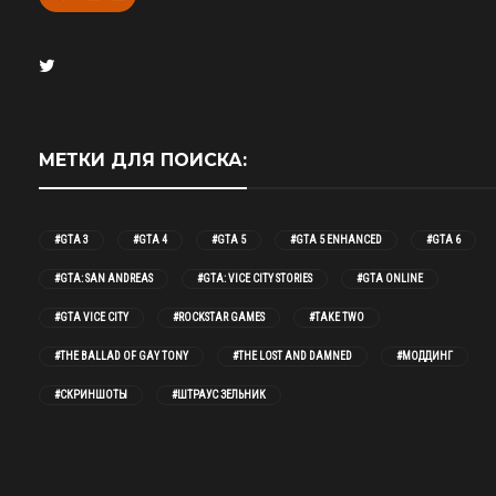
МЕТКИ ДЛЯ ПОИСКА:
#GTA 3
#GTA 4
#GTA 5
#GTA 5 ENHANCED
#GTA 6
#GTA: SAN ANDREAS
#GTA: VICE CITY STORIES
#GTA ONLINE
#GTA VICE CITY
#ROCKSTAR GAMES
#TAKE TWO
#THE BALLAD OF GAY TONY
#THE LOST AND DAMNED
#МОДДИНГ
#СКРИНШОТЫ
#ШТРАУС ЗЕЛЬНИК