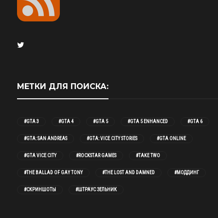
МЕТКИ ДЛЯ ПОИСКА:
#GTA 3
#GTA 4
#GTA 5
#GTA 5 ENHANCED
#GTA 6
#GTA: SAN ANDREAS
#GTA: VICE CITY STORIES
#GTA ONLINE
#GTA VICE CITY
#ROCKSTAR GAMES
#TAKE TWO
#THE BALLAD OF GAY TONY
#THE LOST AND DAMNED
#МОДДИНГ
#СКРИНШОТЫ
#ШТРАУС ЗЕЛЬНИК