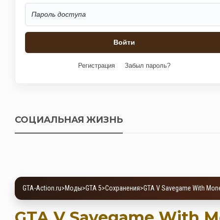
Регистрация
Забыл пароль?
СОЦИАЛЬНАЯ ЖИЗНЬ
GTA-Action.ru
>
Моды
>
GTA 5
>
Сохранения
>
GTA V Savegame With Mon
GTA V Savegame With M