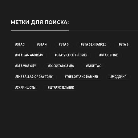
МЕТКИ ДЛЯ ПОИСКА:
#GTA 3
#GTA 4
#GTA 5
#GTA 5 ENHANCED
#GTA 6
#GTA: SAN ANDREAS
#GTA: VICE CITY STORIES
#GTA ONLINE
#GTA VICE CITY
#ROCKSTAR GAMES
#TAKE TWO
#THE BALLAD OF GAY TONY
#THE LOST AND DAMNED
#МОДДИНГ
#СКРИНШОТЫ
#ШТРАУС ЗЕЛЬНИК