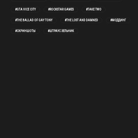
#GTA VICE CITY
#ROCKSTAR GAMES
#TAKE TWO
#THE BALLAD OF GAY TONY
#THE LOST AND DAMNED
#МОДДИНГ
#СКРИНШОТЫ
#ШТРАУС ЗЕЛЬНИК