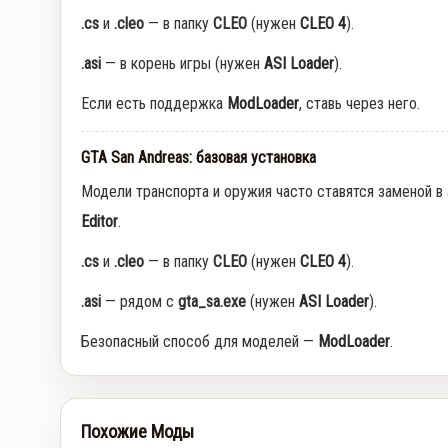
.cs
и
.cleo
— в папку
CLEO
(нужен
CLEO 4
).
.asi
— в корень игры (нужен
ASI Loader
).
Если есть поддержка
ModLoader
, ставь через него.
GTA San Andreas: базовая установка
Модели транспорта и оружия часто ставятся заменой в
Editor
.
.cs
и
.cleo
— в папку
CLEO
(нужен
CLEO 4
).
.asi
— рядом с
gta_sa.exe
(нужен
ASI Loader
).
Безопасный способ для моделей —
ModLoader
.
Похожие Моды