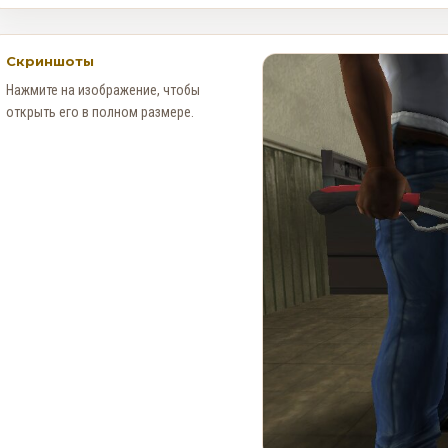
Скриншоты
Нажмите на изображение, чтобы
открыть его в полном размере.
Как получить редкий
номерной знак LS Pounders в
GTA Online на этой неделе
0
127