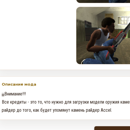
GTA Online: Неделя события
Cayo Summer Special — 30
июля по 5 августа
0
628
Rockstar прекращает
поддержку игр на
устройствах с iOS 16 и ниже
0
100
Описание мода
¡¡¡Внимание!!! 

Все кредиты - это то, что нужно для загрузки модели оружия каме
райдер до того, как будет упомянут камень райдер Accel.