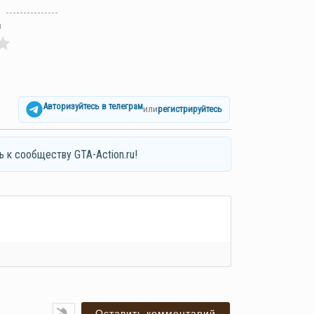
л
Авторизуйтесь в телеграм
или
регистрируйтесь
ь к сообществу GTA-Action.ru!
я*
ail*