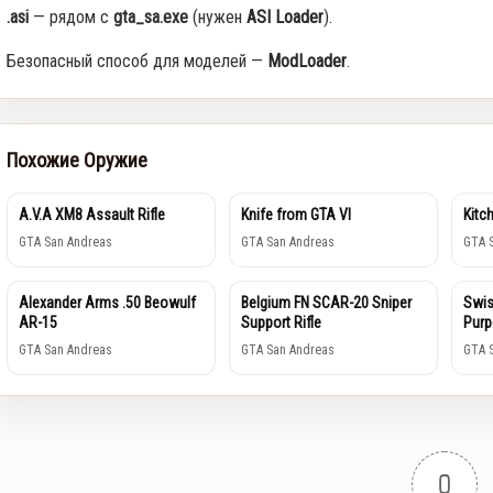
.asi
— рядом с
gta_sa.exe
(нужен
ASI Loader
).
Безопасный способ для моделей —
ModLoader
.
Похожие Оружие
A.V.A XM8 Assault Rifle
Knife from GTA VI
Kitc
GTA San Andreas
GTA San Andreas
GTA 
Alexander Arms .50 Beowulf
Belgium FN SCAR-20 Sniper
Swis
AR-15
Support Rifle
Purp
GTA San Andreas
GTA San Andreas
GTA 
0