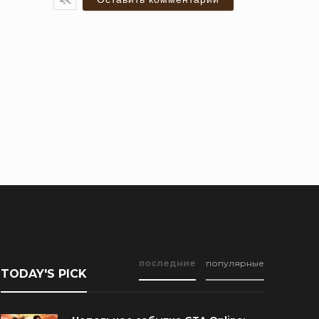
последние
популярные
TODAY'S PICK