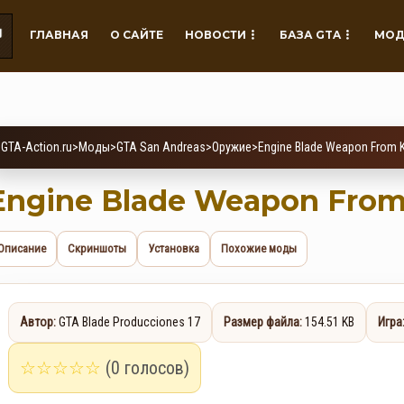
ГЛАВНАЯ
О САЙТЕ
НОВОСТИ
БАЗА GTA
МОД
GTA-Action.ru
>
Моды
>
GTA San Andreas
>
Оружие
>
Engine Blade Weapon From 
Engine Blade Weapon From
Описание
Скриншоты
Установка
Похожие моды
Автор:
GTA Blade Producciones 17
Размер файла:
154.51 KB
Игра
☆
☆
☆
☆
☆
(0 голосов)