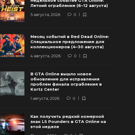
Недельное событие GTA Online:
Летний ограбление (6–12 августа)
5 августа, 2026
0
Разработчики GTA 6 провели важную
Предзаказ
Месяц событий в Red Dead Online:
стречу с руководством Rockstar
а выручка
Специальное предложение для
Games
превысить
коллекционеров (4–30 августа)
2 июля, 2026
0
181
16 июля, 2026
4 августа, 2026
0
В GTA Online вышло новое
обновление для исправления
проблем финала ограбления в
Kortz Center
1 августа, 2026
0
Как получить редкий номерной
знак LS Pounders в GTA Online на
этой неделе