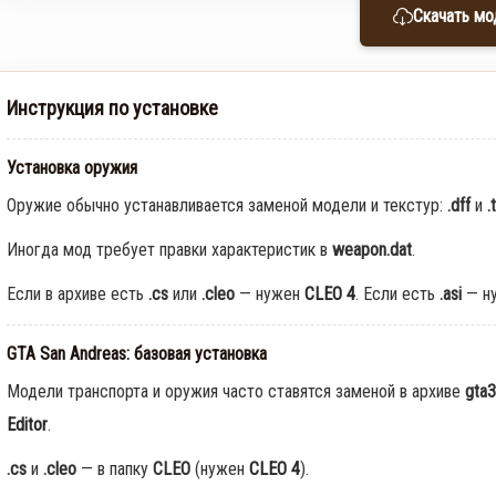
Скачать мо
Инструкция по установке
Установка оружия
Оружие обычно устанавливается заменой модели и текстур:
.dff
и
.
Иногда мод требует правки характеристик в
weapon.dat
.
Если в архиве есть
.cs
или
.cleo
— нужен
CLEO 4
. Если есть
.asi
— н
GTA San Andreas: базовая установка
Модели транспорта и оружия часто ставятся заменой в архиве
gta3
Editor
.
.cs
и
.cleo
— в папку
CLEO
(нужен
CLEO 4
).