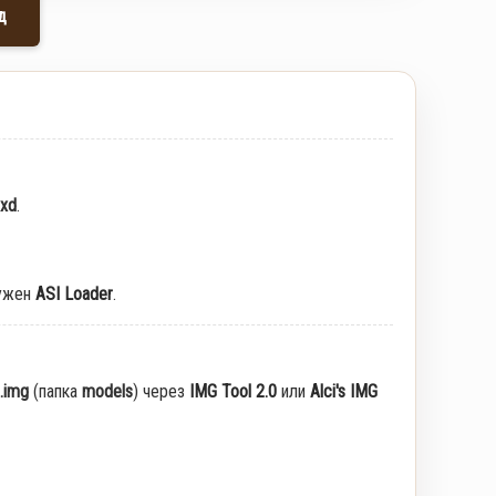
д
txd
.
ужен
ASI Loader
.
.img
(папка
models
) через
IMG Tool 2.0
или
Alci's IMG