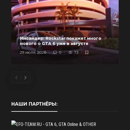
Инсайдер: Rockstar покажет много
в
нового о GTA 6 уже в августе
29 июля, 2026
0
73
2
НАШИ ПАРТНЁРЫ: