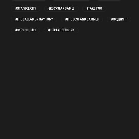
#GTA VICE CITY
#ROCKSTAR GAMES
#TAKE TWO
#THE BALLAD OF GAY TONY
#THE LOST AND DAMNED
#МОДДИНГ
#СКРИНШОТЫ
#ШТРАУС ЗЕЛЬНИК