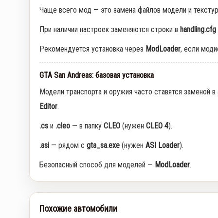
Чаще всего мод — это замена файлов модели и тексту
При наличии настроек заменяются строки в
handling.cfg
Рекомендуется установка через
ModLoader
, если мод
GTA San Andreas: базовая установка
Модели транспорта и оружия часто ставятся заменой в
Editor
.
.cs
и
.cleo
— в папку
CLEO
(нужен
CLEO 4
).
.asi
— рядом с
gta_sa.exe
(нужен
ASI Loader
).
Безопасный способ для моделей —
ModLoader
.
Похожие автомобили