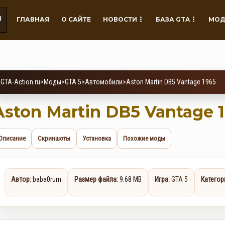
ГЛАВНАЯ
О САЙТЕ
НОВОСТИ
БАЗА GTA
МОД
GTA-Action.ru
>
Моды
>
GTA 5
>
Автомобили
>
Aston Martin DB5 Vantage 1965
Aston Martin DB5 Vantage 
Описание
Скриншоты
Установка
Похожие моды
Автор:
baba0rum
Размер файла:
9.68 MB
Игра:
GTA 5
Категор