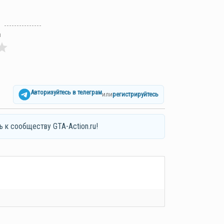
л
Авторизуйтесь в телеграм
или
регистрируйтесь
ь к сообществу GTA-Action.ru!
я*