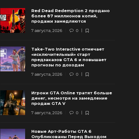
Red Dead Redemption 2 продано
более 87 миллионов копий,
продажи замедляются
7 августа, 2026
0
Новые Арт-Работы GTA 6
Take-Two Interactive отмечает
Опубликованы Перед Выходом
Rockstar и
«исключительный» старт
Трейлера №3
трейлер г
предзаказов GTA 6 и повышает
прогнозы по доходам
 августа, 2026
0
90
6 августа, 20
7 августа, 2026
0
Игроки GTA Online тратят больше
денег, несмотря на замедление
продаж GTA V
7 августа, 2026
0
Новые Арт-Работы GTA 6
Опубликованы Перед Выходом