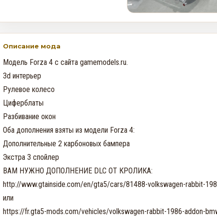
Rockstar и Netflix представят
новый трейлер геймплея GTA
6 первыми
0
35
Описание мода
Модель Forza 4 с сайта gamemodels.ru.

Недельное событие GTA
3d интерьер

Online: Летний ограбление (6–
12 августа)
Рулевое колесо

0
366
Циферблаты

Разбивание окон

Оба дополнения взяты из модели Forza 4:

Дополнительные 2 карбоновых бампера

Экстра 3 спойлер

ВАМ НУЖНО ДОПОЛНЕНИЕ DLC ОТ КРОЛИКА:

http://www.gtainside.com/en/gta5/cars/81488-volkswagen-rabbit-1
или

https://fr.gta5-mods.com/vehicles/volkswagen-rabbit-1986-addon-bm