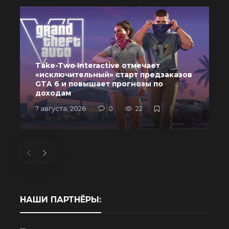
Take-Two Interactive отмечает
«исключительный» старт предзаказов
GTA 6 и повышает прогнозы по
доходам
7 августа, 2026
0
22
6
НАШИ ПАРТНЁРЫ: