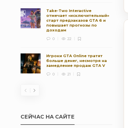
Take-Two Interactive
отмечает «исключительный»
старт предзаказов GTA 6 и
повышает прогнозы по
доходам
0
22
Игроки GTA Online тратят
больше денег, несмотря на
замедление продаж GTA V
0
21
СЕЙЧАС НА САЙТЕ