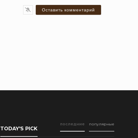
ail*
последние
популярные
TODAY'S PICK