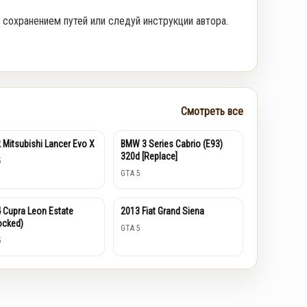
 сохранением путей или следуй инструкции автора.
Смотреть все
 Mitsubishi Lancer Evo X
BMW 3 Series Cabrio (E93)
320d [Replace]
5
GTA 5
 Cupra Leon Estate
2013 Fiat Grand Siena
ocked)
GTA 5
5