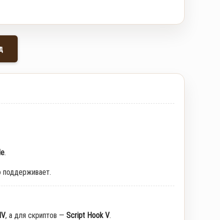
д
de
.
о поддерживает.
IV
, а для скриптов —
Script Hook V
.