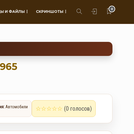
0
Ы И ФАЙЛЫ
СКРИНШОТЫ
1965
ия:
Автомобили
☆
☆
☆
☆
☆
(0 голосов)