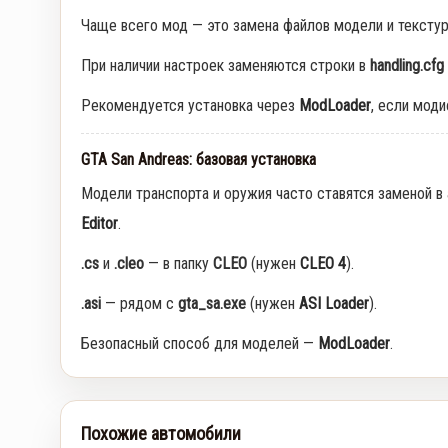
Чаще всего мод — это замена файлов модели и тексту
При наличии настроек заменяются строки в
handling.cfg
Рекомендуется установка через
ModLoader
, если мод
GTA San Andreas: базовая установка
Модели транспорта и оружия часто ставятся заменой в
Editor
.
.cs
и
.cleo
— в папку
CLEO
(нужен
CLEO 4
).
.asi
— рядом с
gta_sa.exe
(нужен
ASI Loader
).
Безопасный способ для моделей —
ModLoader
.
Похожие автомобили