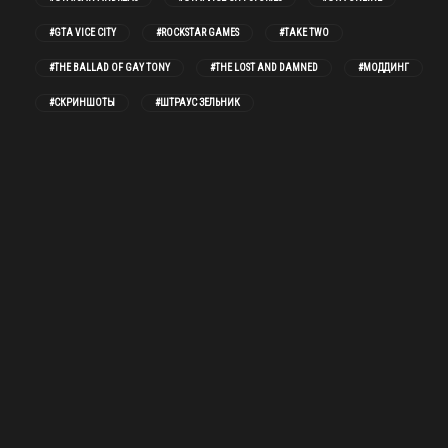
#GTA VICE CITY
#ROCKSTAR GAMES
#TAKE TWO
#THE BALLAD OF GAY TONY
#THE LOST AND DAMNED
#МОДДИНГ
#СКРИНШОТЫ
#ШТРАУС ЗЕЛЬНИК