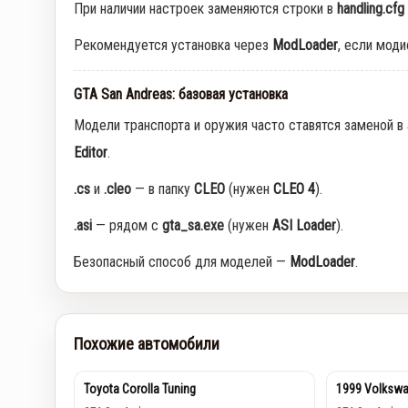
При наличии настроек заменяются строки в
handling.cfg
Рекомендуется установка через
ModLoader
, если мод
GTA San Andreas: базовая установка
Модели транспорта и оружия часто ставятся заменой в
Editor
.
.cs
и
.cleo
— в папку
CLEO
(нужен
CLEO 4
).
.asi
— рядом с
gta_sa.exe
(нужен
ASI Loader
).
Безопасный способ для моделей —
ModLoader
.
Похожие автомобили
Toyota Corolla Tuning
1999 Volkswa