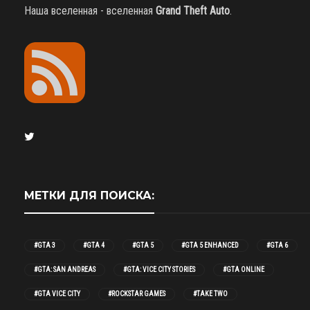
Наша вселенная - вселенная
Grand Theft Auto
.
МЕТКИ ДЛЯ ПОИСКА:
#GTA 3
#GTA 4
#GTA 5
#GTA 5 ENHANCED
#GTA 6
#GTA: SAN ANDREAS
#GTA: VICE CITY STORIES
#GTA ONLINE
#GTA VICE CITY
#ROCKSTAR GAMES
#TAKE TWO