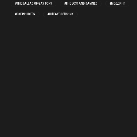
#THE BALLAD OF GAY TONY
#THE LOST AND DAMNED
#МОДДИНГ
#СКРИНШОТЫ
#ШТРАУС ЗЕЛЬНИК