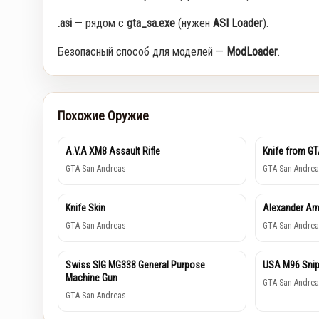
.asi
— рядом с
gta_sa.exe
(нужен
ASI Loader
).
Безопасный способ для моделей —
ModLoader
.
Похожие Оружие
A.V.A XM8 Assault Rifle
Knife from GT
GTA San Andreas
GTA San Andrea
Knife Skin
Alexander Ar
GTA San Andreas
GTA San Andrea
Swiss SIG MG338 General Purpose
USA M96 Snipe
Machine Gun
GTA San Andrea
GTA San Andreas