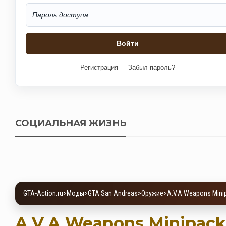
Регистрация
Забыл пароль?
СОЦИАЛЬНАЯ ЖИЗНЬ
GTA-Action.ru
>
Моды
>
GTA San Andreas
>
Оружие
>
A.V.A Weapons Minip
A.V.A Weapons Minipack 