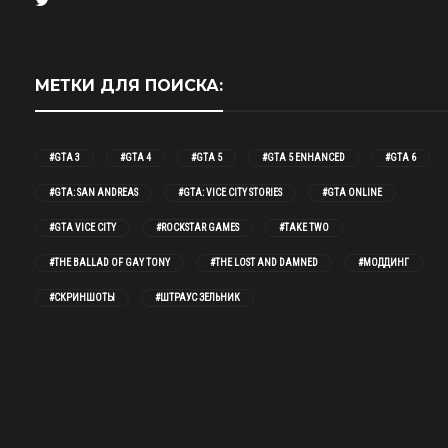
МЕТКИ ДЛЯ ПОИСКА:
#GTA 3
#GTA 4
#GTA 5
#GTA 5 ENHANCED
#GTA 6
#GTA: SAN ANDREAS
#GTA: VICE CITY STORIES
#GTA ONLINE
#GTA VICE CITY
#ROCKSTAR GAMES
#TAKE TWO
#THE BALLAD OF GAY TONY
#THE LOST AND DAMNED
#МОДДИНГ
#СКРИНШОТЫ
#ШТРАУС ЗЕЛЬНИК