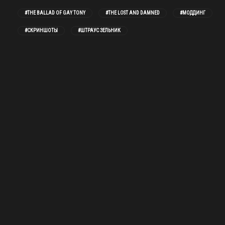
#THE BALLAD OF GAY TONY
#THE LOST AND DAMNED
#МОДДИНГ
#СКРИНШОТЫ
#ШТРАУС ЗЕЛЬНИК