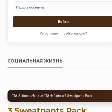
Регистрация
Забыл пароль?
СОЦИАЛЬНАЯ ЖИЗНЬ
GTA-Action.ru
>
Моды
>
GTA 4
>
Скины
>
3 Sweatpants Pack
3 Sweatpants Pack