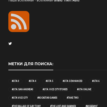
Наша вселенная - вселенная
Grand Theft Auto
.
МЕТКИ ДЛЯ ПОИСКА:
#GTA 3
#GTA 4
#GTA 5
#GTA 5 ENHANCED
#GTA 6
#GTA: SAN ANDREAS
#GTA: VICE CITY STORIES
#GTA ONLINE
#GTA VICE CITY
#ROCKSTAR GAMES
#TAKE TWO
#THE BALLAD OF GAY TONY
#THE LOST AND DAMNED
#МОДДИНГ