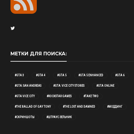
МЕТКИ ДЛЯ ПОИСКА:
#GTA 3
#GTA 4
#GTA 5
#GTA 5 ENHANCED
#GTA 6
#GTA: SAN ANDREAS
#GTA: VICE CITY STORIES
#GTA ONLINE
#GTA VICE CITY
#ROCKSTAR GAMES
#TAKE TWO
#THE BALLAD OF GAY TONY
#THE LOST AND DAMNED
#МОДДИНГ
#СКРИНШОТЫ
#ШТРАУС ЗЕЛЬНИК