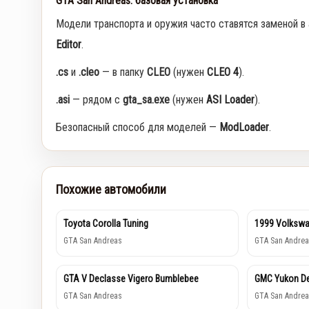
GTA San Andreas: базовая установка
Модели транспорта и оружия часто ставятся заменой в
Editor
.
.cs
и
.cleo
— в папку
CLEO
(нужен
CLEO 4
).
.asi
— рядом с
gta_sa.exe
(нужен
ASI Loader
).
Безопасный способ для моделей —
ModLoader
.
Похожие автомобили
Toyota Corolla Tuning
1999 Volkswa
GTA San Andreas
GTA San Andrea
GTA V Declasse Vigero Bumblebee
GMC Yukon De
GTA San Andreas
GTA San Andrea