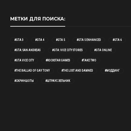
МЕТКИ ДЛЯ ПОИСКА:
#GTA 3
#GTA 4
#GTA 5
#GTA 5 ENHANCED
#GTA 6
#GTA: SAN ANDREAS
#GTA: VICE CITY STORIES
#GTA ONLINE
#GTA VICE CITY
#ROCKSTAR GAMES
#TAKE TWO
#THE BALLAD OF GAY TONY
#THE LOST AND DAMNED
#МОДДИНГ
#СКРИНШОТЫ
#ШТРАУС ЗЕЛЬНИК