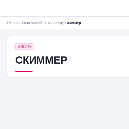
GTA-Action.ru
Главная
›
База знаний
›
GTA Vice City
›
Скиммер
VICE CITY
СКИММЕР