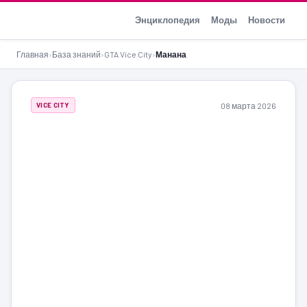
GTA-Action.ru
Энциклопедия
Моды
Новости
Главная
›
База знаний
›
GTA Vice City
›
Манана
08 марта 2026
VICE CITY