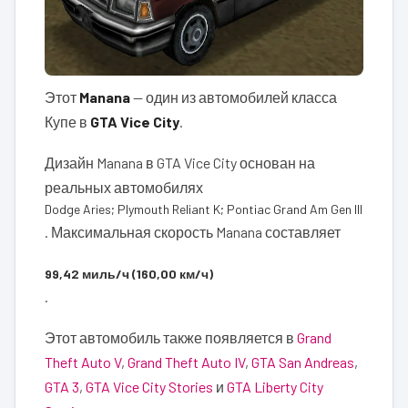
Этот
Manana
— один из автомобилей класса
Купе в
GTA Vice City
.
Дизайн Manana в GTA Vice City основан на
реальных автомобилях
Dodge Aries; Plymouth Reliant K; Pontiac Grand Am Gen III
. Максимальная скорость Manana составляет
99,42 миль/ч (160,00 км/ч)
.
Этот автомобиль также появляется в
Grand
Theft Auto V
,
Grand Theft Auto IV
,
GTA San Andreas
,
GTA 3
,
GTA Vice City Stories
и
GTA Liberty City