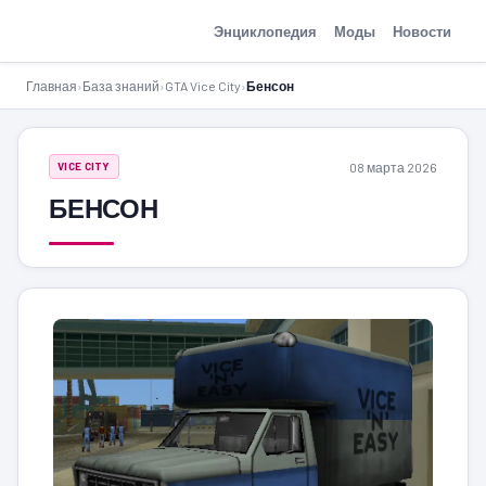
GTA-Action.ru
Энциклопедия
Моды
Новости
Главная
›
База знаний
›
GTA Vice City
›
Бенсон
08 марта 2026
VICE CITY
БЕНСОН