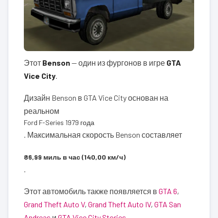
Этот
Benson
— один из фургонов в игре
GTA
Vice City
.
Дизайн Benson в GTA Vice City основан на
реальном
Ford F-Series 1979 года
. Максимальная скорость Benson составляет
86,99 миль в час (140,00 км/ч)
.
Этот автомобиль также появляется в
GTA 6
,
Grand Theft Auto V
,
Grand Theft Auto IV
,
GTA San
Andreas
и
GTA Vice City Stories
.