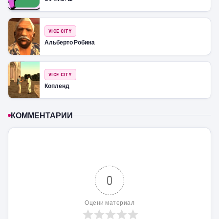
VICE CITY
Альберто Робина
VICE CITY
Копленд
КОММЕНТАРИИ
0
Оцени материал