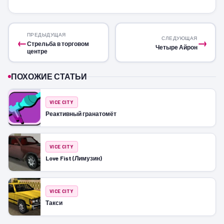
ПРЕДЫДУЩАЯ
СЛЕДУЮЩАЯ
←
→
Стрельба в торговом
Четыре Айрон
центре
ПОХОЖИЕ СТАТЬИ
VICE CITY
Реактивный гранатомёт
VICE CITY
Love Fist (Лимузин)
VICE CITY
Такси