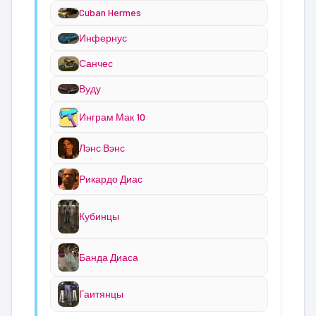
Cuban Hermes
Инфернус
Санчес
Вуду
Инграм Мак 10
Лэнс Вэнс
Рикардо Диас
Кубинцы
Банда Диаса
Гаитянцы