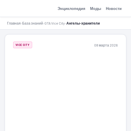
GTA-Action.ru
Энциклопедия
Моды
Новости
Главная
›
База знаний
›
GTA Vice City
›
Ангелы-хранители
08 марта 2026
VICE CITY